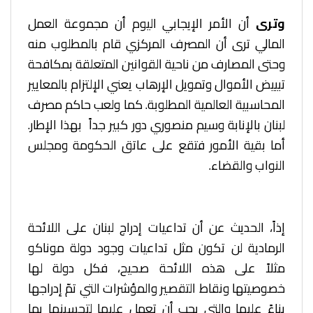
وترى
أن الأمر الإيجابي اليوم أن مجموعة العمل
المالي ترى أن المصرف المركزي قام بالمطلوب منه
وحتى المصارف من ناحية القوانين المتعلقة بمكافحة
تبييض الأموال وتمويل الإرهاب يعني الإلتزام بالمعايير
المحاسبية العالمية المطلوبة. كما ولعب حاكم مصرف
لبنان بالإنابة وسيم منصوري دور كبير جداً بهذا الإطار.
أما بقية الأمور فتقع على عاتق الحكومة ومجلس
النواب والقضاء.
إذاً، الحديث عن أن تداعيات إدراج لبنان على اللائحة
الرمادية لن تكون مثل تداعيات وجود دولة موناكو
مثلاً على هذه اللائحة صحيح، فكل دولة لها
خصوصيتها ونقاط التقصير والمؤشرات التي تمّ إدراجها
بناءً عليها والتي يجب أن تعمل عليها لتحسينها بما