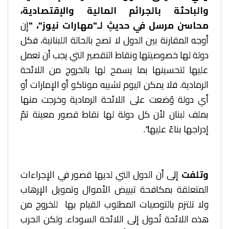
والباحثة بالجرائم المالية والإقتصادية،
محاسن مرسل في حديثٍ لـ"مهارات نيوز"، "
إن
أوجه المقارنة بين الدول لا تصح بالحالة اللبنانية، فكل
دولة لها خصوصيتها ونقاط التقصير التي يجب أن تعمل
عليها لتحسينها بما يسمح لها بالخروج من اللائحة
الرمادية. فلا يمكن اليوم تشبيه موناكو أو الإمارات أو
أي دولة وُضعت على اللائحة الرمادية وخرجت منها
بملف لبنان لأن كل دولة لها نقاط قصور معينة تمّ
إدراجها بناءً عليها".
وتلفت
إلى أن الدول التي لديها قصور في الإجراءات
المتعلقة بمكافحة تبييض الأموال وتمويل الإرهاب
ولا تلتزم بالتوصيات المطلوب القيام بها للخروج من
هذه اللائحة تُحول إلى اللائحة السوداء. ولكن الحرب