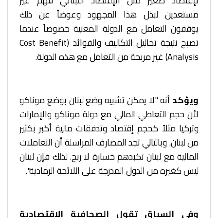
لإقتصاد صغير مثل الإقتصاد اللبناني فهم غير
مستعدين لبذل هذا المجهود وعوضاً عن ذلك
يوقفون التعامل مع الدولة المعنية خصوصاً عندما
تصبح نتيجة تحاليل التكاليف والفوائد (Cost Benefit
Analysis) غير مربحة من التعامل مع هذه الدولة.
ويؤكد
أنه "لا يمكن تشبيه وضع لبنان بوضع موناكو
لأن حجم التعاطي المالي مع دولة موناكو والإمارات
وتركيا مثلاً كحجم إقتصاد وتدفقات مالية أكبر بكثير
من لبنان. وبالتالي تجد المصارف المراسلة أن التعاملات
المالية مع لبنان تكبدهم خسارة لا ربح. لذلك فإن لبنان
ليس كغيره من الدول المدرجة على اللائحة الرمادية".
وفي السياق تقول الصحافية الإقتصادية