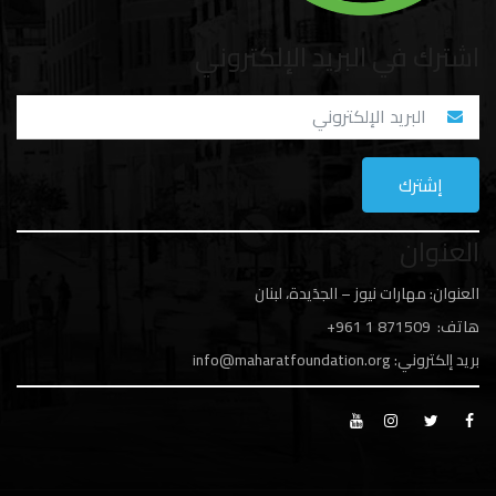
اشترك في البريد الإلكتروني
العنوان
العنوان: مهارات نيوز – الجدَيدة، لبنان
هاتف: 1
871509 961+
بريد إلكتروني:
info@maharatfoundation.org