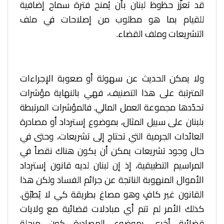
قد تعزّز حظوظ لبنان بأن يُمنح فترة سماح إضافية
للقيام بما هو مطلوب من إصلاحات في ملف
التشريعات وملف القضاء.
ولا يمكن الحديث عن سهولة أو صعوبة الإجراءات
المترتبة على هذا التصنيف، فهي بالنهاية مؤشرات
تحدّدها مجموعة العمل المالي. فالمؤشرات المرتبطة
بلبنان على سبيل المثال، بموضوع إسترداد أو مصادرة
العائدات الجرمية التي تحتاج إلى تشريعات، وحتى في
حال وجود تشريعات يمكن أن يكون هناك نقصاً في
المراسيم التطبيقية، إذ إن لبنان لديه قانون إسترداد
الأموال المنهوبة الناتجة عن جرائم الفساد ولكن هذا
القانون غير كافٍ وهو مصاغ بطريقة كي لا يُطبّق.
كذلك الأمر لم تتم أي مبادلات قضائية مع ولايات
قضائية أخرى بموضوع المصادرة كون مرحلة