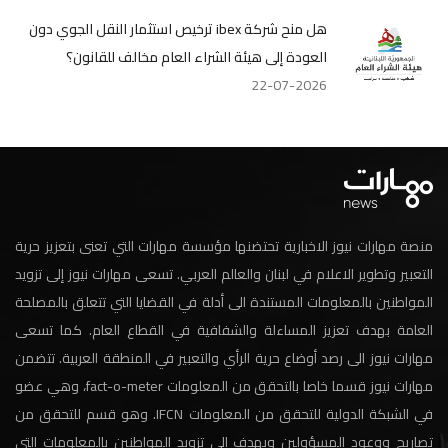
هل منح شركة ibex ترخيص استثمار النقل الجوي دون
العودة إلى هيئة الشراء العام مخالف للقانون؟
22-07-2026
منصة مهارات نيوز الاخبارية تحتضنها مؤسسة مهارات التي تعنى بتعزيز حرية
التعبير وتطوير الاعلام في لبنان والعالم العربي. تسعى مهارات نيوز إلى تزويد
المواطنين بالمعلومات المستندة الى أدلة في القضايا التي تتعلق بالمصلحة
العامة بهدف تعزيز المساءلة والشفافية في القطاع العام. كما تسعى
مهارات نيوز الى رصد أوضاع حرية الرأي والتعبير في المنطقة العربية. تتضمن
مهارات نيوز قسما خاصا بالتحقق من المعلومات fact-o-meter، وهي عضو
في الشبكة الدولية للتحقق من المعلومات IFCN. وهو قسم للتحقق من
تصاريح ووعود المسؤولين ويهدف الى تزويد المواطنين بالمعلومات التي