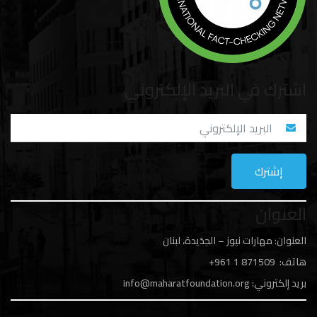
اشترك في البريد الإلكتروني
العنوان
العنوان: مهارات نيوز – الجدَيدة، لبنان
هاتف: 1
871509 961+
بريد إلكتروني:
info@maharatfoundation.org