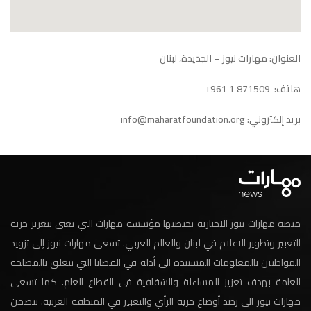
العنوان: مهارات نيوز – الجدَيدة، لبنان
هاتف: 1
871509 961+
بريد إلكتروني:
info@maharatfoundation.org
منصة مهارات نيوز الاخبارية تحتضنها مؤسسة مهارات التي تعنى بتعزيز حرية
التعبير وتطوير الاعلام في لبنان والعالم العربي. تسعى مهارات نيوز إلى تزويد
المواطنين بالمعلومات المستندة الى أدلة في القضايا التي تتعلق بالمصلحة
العامة بهدف تعزيز المساءلة والشفافية في القطاع العام. كما تسعى
مهارات نيوز الى رصد أوضاع حرية الرأي والتعبير في المنطقة العربية. تتضمن