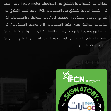
مهارات نيوز قسما خاصا بالتحقق من المعلومات fact-o-meter، وهي عضو
في الشبكة الدولية للتحقق من المعلومات IFCN. وهو قسم للتحقق من
تصاريح ووعود المسؤولين ويهدف الى تزويد المواطنين بالمعلومات التي
يحتاجونها لمراقبة مدى دقة المعلومات التي يوردها المسؤولون في
تصريحاتهم ومدى التزامهم في تطبيق السياسات التي وعدوا بها. كما تتضمن
قسما خاصا يلقي الضوء على اوضاع حرية الرأي والتعبير في العالم العربي من
خلال مهارات ماغازين.
Fact-o-meter