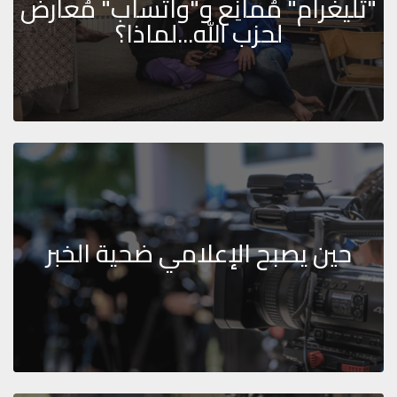
"تليغرام" مُمانِع و"واتسآب" مُعارض
لحزب الله...لماذا؟
حين يصبح الإعلامي ضحية الخبر