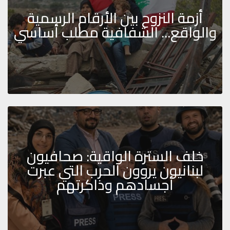
أزمة النزوح بين الأرقام الرسمية
والواقع... الشفافية مطلب أساسي
خلف السترة الواقية: صحافيون
لبنانيون يروون الحرب التي عبرت
أجسادهم وذاكرتهم