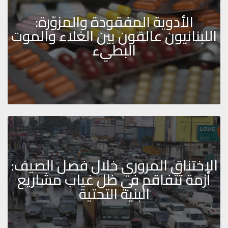
الأدوية المفقودة والمزوّرة:
اللبنانيون عالقون بين الغلاء والموت
البطيء
الاختناق المروري خلال فصل الصيف:
أزمة تتفاقم في ظل غياب مشاريع
البنية التحتية