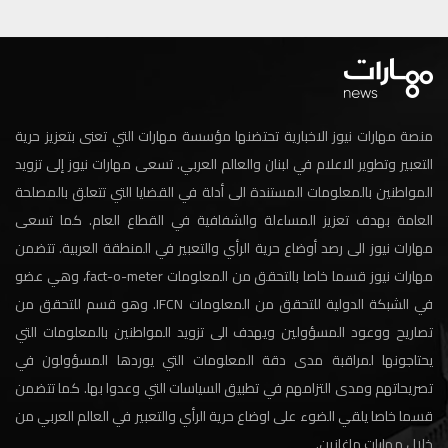
منصة مهارات نيوز الاخبارية تحتضنها مؤسسة مهارات التي تعنى بتعزيز حرية
التعبير وتطوير الاعلام في لبنان والعالم العربي. تسعى مهارات نيوز إلى تزويد
المواطنين بالمعلومات المستندة الى أدلة في القضايا التي تتعلق بالمصلحة
العامة بهدف تعزيز المساءلة والشفافية في القطاع العام. كما تسعى
مهارات نيوز الى رصد أوضاع حرية الرأي والتعبير في المنطقة العربية. تتضمن
مهارات نيوز قسما خاصا بالتحقق من المعلومات fact-o-meter، وهي عضو
في الشبكة الدولية للتحقق من المعلومات IFCN. وهو قسم للتحقق من
تصاريح ووعود المسؤولين ويهدف الى تزويد المواطنين بالمعلومات التي
يحتاجونها لمراقبة مدى دقة المعلومات التي يوردها المسؤولون في
تصريحاتهم ومدى التزامهم في تطبيق السياسات التي وعدوا بها. كما تتضمن
قسما خاصا يلقي الضوء على اوضاع حرية الرأي والتعبير في العالم العربي من
خلال مهارات ماغازين.