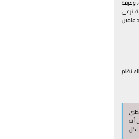
، وغرفة
ة ترعى
د عامين
اك نظام
وطني
 أنه
 لكل