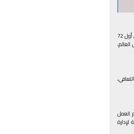
وأوضح أنه في الحرب لا وجود إنذار مُبكر، وهذا يستدعي البحث عن ثغرات الحرب الماضية، والعمل على إستيعاب الأزمة في أول 72
العالم،
لتعافي،
م العمل
 لإدارة