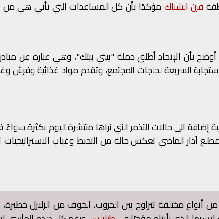
ة ​
فرن الشباك
مؤكدًا بأن كل المساعدات التي تأتي هي من
​
ا
​
أوضح بأن الإتحاد أطلق حملة "بيتي بيتك"، وهي عبارة عن مبادر
لاستجابة السريعة لحاجات المجتمع، وتقدم مواد غذائية وفرش وغ
ة إضافة الى حالات التذمر التي نراها منتشرة اليوم بكثرة سواءً ف
نذ مطلع آذار الماضي تعكس حالة من التخبط وغياب الاستراتيجيات 
ن أنواع مختلفة تتراوح بين الحروب، الخوف من الزلازل خطيرة، مر
ة لاسيما الذي رأيناه مؤخرًا في
طرابلس
. ورغم كل هذه المآسي لا 