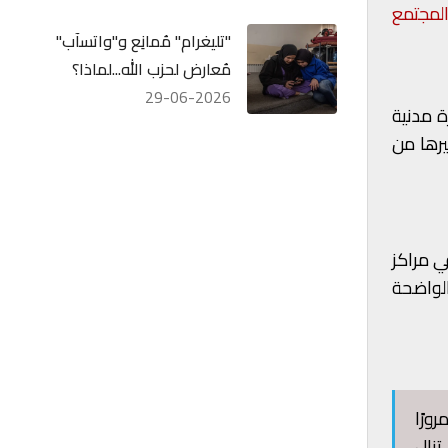
لمجتمع
"تليغرام" مُمانِع و"واتسآب"
مُعارض لحزب الله...لماذا؟
29-06-2026
ة مدنية
يرها من
ي مراكز
الواضحة
ورًا
تزال