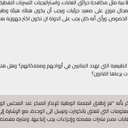
طاعية مثل مكافحة حرائق الغابات، واستراتيجيات التسربات النفطية
المجال موزع على صعيد جزئيات ويجب أن يكون هناك هيئة وطني
لخصوص، ورأى أنه كان يجب على الدولة ان تكون اكثر جهوزية بع
الطبيعية التي تهدد اللبنانيين في أرواحهم وممتلكاتهم؟ وهل هن
 يرعاها القانون؟
أنه "تم إطلاق المنصة الوطنية للإنذار المبكر عند المجلس ال
لومات التي تتعلق بالكوارث وترسل الى الوحدة، مع الإشارة إلى
الغابات نصدر نشرات مفصلة وإجراءات يجب إتباعها، ونشرة مفصلة