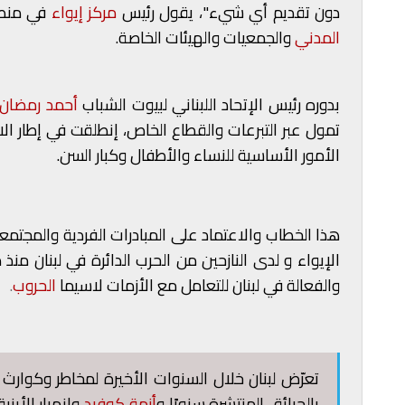
دون تقديم أي شيء"، يقول رئيس
​
مركز إيواء
في منطق
المدني
​
والجمعيات والهيئات الخاصة.
بدوره رئيس الإتحاد اللبناني لبيوت الشباب
​
أحمد رمضان
تمول عبر التبرعات والقطاع الخاص، إنطلقت في إطار ا
الأمور الأساسية للنساء والأطفال وكبار السن.
هذا الخطاب والاعتماد على المبادرات الفردية والمجتمعي
الإيواء و لدى النازحين من الحرب الدائرة في لبنان م
والفعالة في لبنان للتعامل مع الأزمات لاسيما
​
الحروب
​.
تعرّض لبنان خلال السنوات الأخيرة لمخاطر وكوارث م
بالحرائق المنتشرة سنويًا و
أزمة كوفيد
وانهيار الأبني