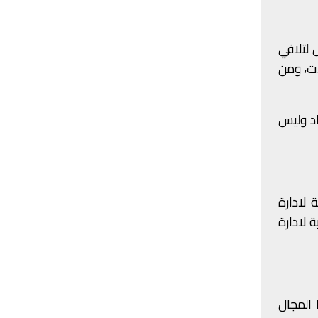
 لتلافي
ات، ومن
اد وليس
 لادارة
 لادارة
 المجال