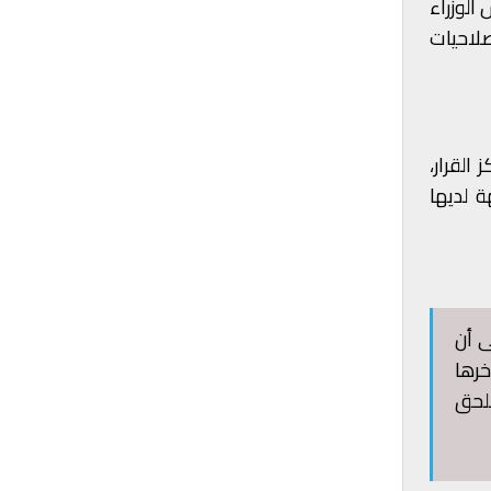
الوزراء
صلاحيات
القرار،
 لديها
ى أن
خرها
ملحق