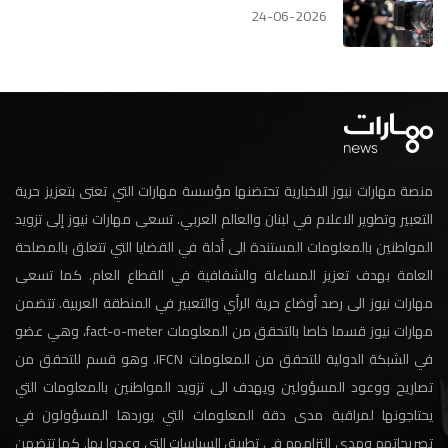
24-06-2026
منصة مهارات نيوز الاخبارية تحتضنها مؤسسة مهارات التي تعنى بتعزيز حرية
التعبير وتطوير الاعلام في لبنان والعالم العربي. تسعى مهارات نيوز إلى تزويد
المواطنين بالمعلومات المستندة الى أدلة في القضايا التي تتعلق بالمصلحة
العامة بهدف تعزيز المساءلة والشفافية في القطاع العام. كما تسعى
مهارات نيوز الى رصد أوضاع حرية الرأي والتعبير في المنطقة العربية. تتضمن
مهارات نيوز قسما خاصا بالتحقق من المعلومات fact-o-meter، وهي عضو
في الشبكة الدولية للتحقق من المعلومات IFCN. وهو قسم للتحقق من
تصاريح ووعود المسؤولين ويهدف الى تزويد المواطنين بالمعلومات التي
يحتاجونها لمراقبة مدى دقة المعلومات التي يوردها المسؤولون في
تصريحاتهم ومدى التزامهم في تطبيق السياسات التي وعدوا بها. كما تتضمن