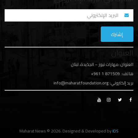
العنوان
العنوان: مهارات نيوز – الجدَيدة، لبنان
هاتف: 1
871509 961+
بريد إلكتروني:
info@maharatfoundation.org
Maharat News © 2026. Designed & Developed by
IDS