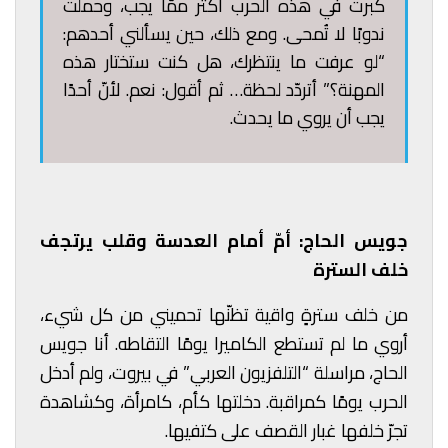
كبرت في هذه الحرب أكثر ممّا يجب، وحملت
ندوبًا لا تُمحى. ومع ذلك، حين يسألني أحدهم:
“لو عرفت ما ينتظرك، هل كنت ستختار هذه
المهنة؟” أتردّد لحظة… ثم أقول: نعم. لأنّ أحدًا
يجب أن يروي ما يحدث.
جويس الحاج: أمّ أمام العدسة وقلب يرتجف
خلف السترة
من خلف سترةٍ واقية تظنّها تحميني من كل شيء،
أروي ما لم تستطع الكاميرا يومًا التقاطه. أنا جويس
الحاج، مراسلة “التلفزيون العربي” في بيروت، ولم أدخل
الحرب يومًا كمراقبة. دخلتها كأم، كامرأة، وكشاهدة
تجرّ خلفها غبار القصف على كتفيها.