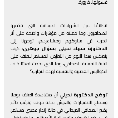
قسوتها، ضرورة.
انطلاقًا من الشهادات الميدانية التي قدّمها
الصحافيون وما حملته من مؤشرات واضحة على أثر
الحرب في سلوكهم ومشاعرهم، توجهنا إلى
الدكتورة سهاد نحيلي بسؤال جوهري
: كيف
ينعكس هذا النوع من التعرّض المستمر للعنف على
البنية النفسية للصحافي، وما الذي يحدث فعليًا خلف
الكواليس العصبية والنفسية لهذه التجارب؟
توضح الدكتورة نحيلي
أن مشاهدة العنف يوميًا
وسماع الانفجارات والعيش بحالة خوف وترقّب دائم
يضع الصحافي الميداني في حالة إنذار عصبي مستمر.
في هذه الظروف يرتفع إفراز الأدرينالين والكورتيزول،