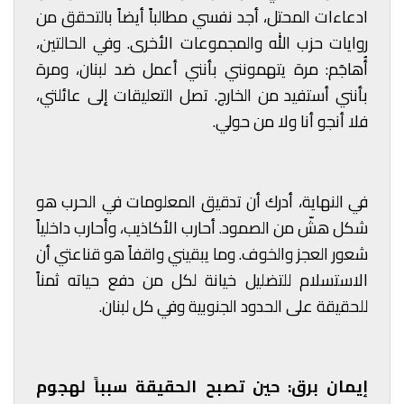
ادعاءات المحتل، أجد نفسي مطالباً أيضاً بالتحقق من
روايات حزب الله والمجموعات الأخرى. وفي الحالتين،
أُهاجَم: مرة يتهمونني بأنني أعمل ضد لبنان، ومرة
بأنني أستفيد من الخارج. تصل التعليقات إلى عائلتي،
فلا أنجو أنا ولا من حولي.
في النهاية، أدرك أن تدقيق المعلومات في الحرب هو
شكل هشّ من الصمود. أحارب الأكاذيب، وأحارب داخلياً
شعور العجز والخوف. وما يبقيني واقفاً هو قناعتي أن
الاستسلام للتضليل خيانة لكل من دفع حياته ثمناً
للحقيقة على الحدود الجنوبية وفي كل لبنان.
إيمان برق: حين تصبح الحقيقة سبباً لهجوم