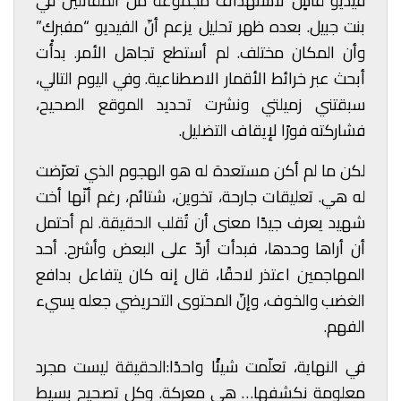
فيديو قاسٍ لاستهداف مجموعة من المقاتلين في
بنت جبيل. بعده ظهر تحليل يزعم أنّ الفيديو “مفبرك”
وأن المكان مختلف. لم أستطع تجاهل الأمر. بدأْت
أبحث عبر خرائط الأقمار الاصطناعية. وفي اليوم التالي،
سبقتني زميلتي ونشرت تحديد الموقع الصحيح،
فشاركته فورًا لإيقاف التضليل.
لكن ما لم أكن مستعدة له هو الهجوم الذي تعرّضت
له هي. تعليقات جارحة، تخوين، شتائم، رغم أنّها أخت
شهيد يعرف جيدًا معنى أن تُقلب الحقيقة. لم أحتمل
أن أراها وحدها، فبدأت أردّ على البعض وأشرح. أحد
المهاجمين اعتذر لاحقًا، قال إنه كان يتفاعل بدافع
الغضب والخوف، وإنّ المحتوى التحريضي جعله يسيء
الفهم.
في النهاية، تعلّمت شيئًا واحدًا:الحقيقة ليست مجرد
معلومة نكشفها… هي معركة. وكل تصحيح بسيط