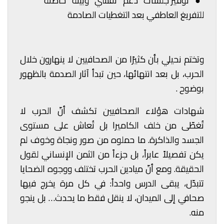
●
توفير جلسات دعم نفسي وبيئة حاضنة
للتفريغ العاطفي بعد التغطيات الصادمة
وتختم نحيلي بأن كثيرًا من الصحافيين لا ينهارون خلال
الحرب، بل بعد انتهائها، حين تبدأ آثار الصدمة بالظهور
بوضوح .
شهادات هؤلاء الصحافيين تكشف أنّ الحرب لا
تُغطّى من خلف الكاميرا بل تُعاش على مستوى
الجسد والذاكرة. ما حملوه من صور ونجاة وخوف لم
يكن تفصيلاً عابراً، بل جزءاً من الثمن الإنساني لقول
الحقيقة. ومع أنّ ميادين الحرب تختلف ووجوه الضحايا
تتبدّل، يبقى الدرس واحداً: في كل مرة يخرج فيها
صحافي إلى الميدان، لا ينقل فقط ما يحدث… بل ينجو
منه.