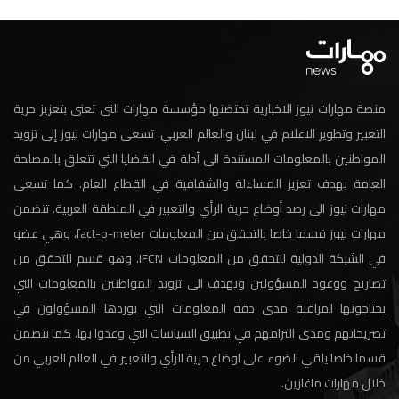
منصة مهارات نيوز الاخبارية تحتضنها مؤسسة مهارات التي تعنى بتعزيز حرية
التعبير وتطوير الاعلام في لبنان والعالم العربي. تسعى مهارات نيوز إلى تزويد
المواطنين بالمعلومات المستندة الى أدلة في القضايا التي تتعلق بالمصلحة
العامة بهدف تعزيز المساءلة والشفافية في القطاع العام. كما تسعى
مهارات نيوز الى رصد أوضاع حرية الرأي والتعبير في المنطقة العربية. تتضمن
مهارات نيوز قسما خاصا بالتحقق من المعلومات fact-o-meter، وهي عضو
في الشبكة الدولية للتحقق من المعلومات IFCN. وهو قسم للتحقق من
تصاريح ووعود المسؤولين ويهدف الى تزويد المواطنين بالمعلومات التي
يحتاجونها لمراقبة مدى دقة المعلومات التي يوردها المسؤولون في
تصريحاتهم ومدى التزامهم في تطبيق السياسات التي وعدوا بها. كما تتضمن
قسما خاصا يلقي الضوء على اوضاع حرية الرأي والتعبير في العالم العربي من
خلال مهارات ماغازين.