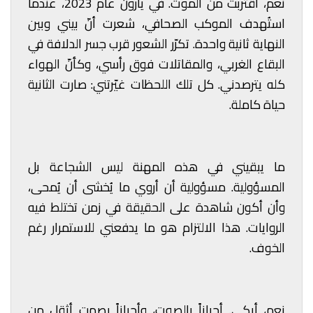
نعم، اقتربت من الموت. في يارون عام 2023، عندما
استُهدف الموكب الصحافي، شعرت أنّ بيني وبين
النهاية ثانية واحدة. تكرّر الشعور قرب جسر الدلافة في
البقاع الغربي، والمقاتلات فوق رأسي، وكأنّ الهواء
كله يترصدني. كل تلك اللحظات غيّرتني: صارت الثانية
حياة كاملة.
ما يبقيني في هذه المهنة ليس الشجاعة بل
المسؤولية. مسؤولية أن أروي ما يُخشى أن يُمحى،
وأن أكون شاهدة على الحقيقة في زمن تختلط فيه
الروايات. هذا الالتزام هو ما يدفعني للاستمرار رغم
الخوف.
نعم، أبكي. أحياناً بالصوت، وأحياناً بصمتٍ أثقل من