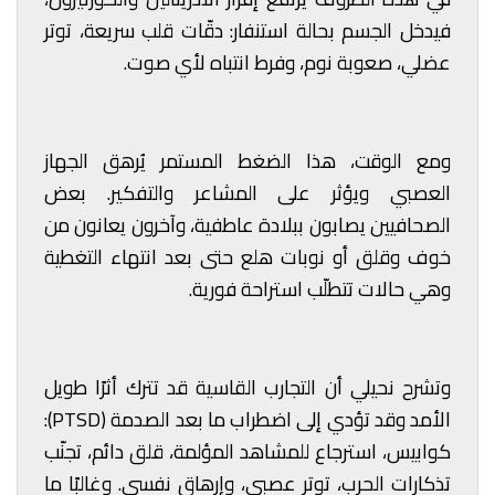
فيدخل الجسم بحالة استنفار: دقّات قلب سريعة، توتر
عضلي، صعوبة نوم، وفرط انتباه لأي صوت.
ومع الوقت، هذا الضغط المستمر يُرهق الجهاز
العصبي ويؤثر على المشاعر والتفكير. بعض
الصحافيين يصابون ببلادة عاطفية، وآخرون يعانون من
خوف وقلق أو نوبات هلع حتى بعد انتهاء التغطية
وهي حالات تتطلّب استراحة فورية.
وتشرح نحيلي أن التجارب القاسية قد تترك أثرًا طويل
الأمد وقد تؤدي إلى اضطراب ما بعد الصدمة (PTSD):
كوابيس، استرجاع للمشاهد المؤلمة، قلق دائم، تجنّب
تذكارات الحرب، توتر عصبي، وإرهاق نفسي. وغالبًا ما