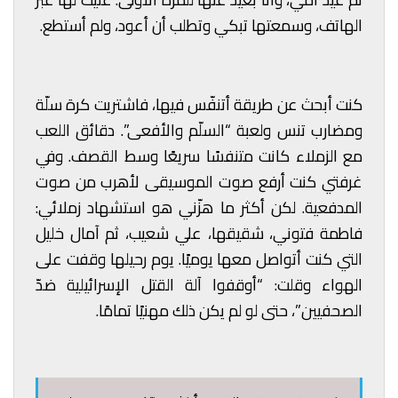
الهاتف، وسمعتها تبكي وتطلب أن أعود، ولم أستطع.
كنت أبحث عن طريقة أتنفّس فيها، فاشتريت كرة سلّة
ومضارب تنس ولعبة “السلّم والأفعى”. دقائق اللعب
مع الزملاء كانت متنفسًا سريعًا وسط القصف. وفي
غرفتي كنت أرفع صوت الموسيقى لأهرب من صوت
المدفعية. لكن أكثر ما هزّني هو استشهاد زملائي:
فاطمة فتوني، شقيقها، علي شعيب، ثم آمال خليل
التي كنت أتواصل معها يوميًا. يوم رحيلها وقفت على
الهواء وقلت: “أوقفوا آلة القتل الإسرائيلية ضدّ
الصحفيين”، حتى لو لم يكن ذلك مهنيًا تمامًا.