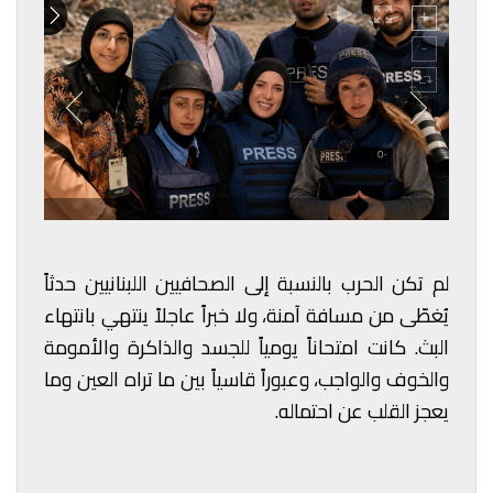
لم تكن الحرب بالنسبة إلى الصحافيين اللبنانيين حدثاً
يُغطّى من مسافة آمنة، ولا خبراً عاجلاً ينتهي بانتهاء
البث. كانت امتحاناً يومياً للجسد والذاكرة والأمومة
والخوف والواجب، وعبوراً قاسياً بين ما تراه العين وما
يعجز القلب عن احتماله.