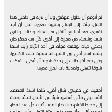
لم أتوقّع أن تطول مهمّتي ولا أن تترك في داخلي هذا
الثقل. جئت إلى البقاع بحقيبة صغيرة، قبل أن أجد
نفسي، بعد أسابيع، أنتقل بين بعلبك وبدنايل والنبي
شيت وشعث، من مجزرة إلى أخرى. كلّ بيت مدمّر كان
يحكي حياة توقّفت فجأة. في أحد الأيّام رأيت اسمًا
يشبه اسم أخي بين الشهداء، فبكيت خلف الكاميرا.
وفي يوم آخر، طلبت إليّ جدة شهيد أن أبكي… فبكيت
شوقًا لأهلي ولمدينة بات الحزن قدرها.
أخفيت في حقيبتي شال أمّي. كلّما اشتدّ القصف،
ألفّه حولي كأنّي أستعيد شيئًا من الأمان. لاحقًا وصلت
إلى محيط الخيام، حيث صار الموت أقرب. حلّ عيد الفطر،
ثم عيد أمّي، وأنا بعيد عنها للمرّة الأولى. غنّيت لها عبر