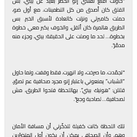
"حاولت أقنع نفسي إنو الخطر بعيد عن بيتي، بس
القلق كان أصدق من كل التطمينات. مع أول ضو،
حملت كاميرتي ونزلت كالعادة لأسبق الخبر. بس
الطريق هالمرة كان أثقل، والخوف يكبر معي خطوة
بخطوة… لحد ما وصلت على الحقيقة: بيتي، وجزء منه
مدمّر".
"تجمّدت. ما صرخت، ولا انهرت. فقط وقفت. ولما حاول
“الشباب” يمنعوني باعتبار إنو مجرد صحافية عم تصوّر،
قلتلن: “هونيك بيتي”. بهاللحظة فتحوا الطريق، مش
لصحافية… لصاحبة وجع".
تلك اللحظة كانت كفيلة لتذكّرني أن مسافة الأمان
وهم، وأن الصحافي يمكن أن يكون أول المتضرّرين