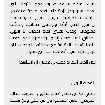
كبرت المنصّة بسرعة، وكبرت معها الأزمات التي
نغوص فيها. وكل أزمة كانت تعني موجة جديدة من
الشائعات والكراهية… موجة لا تجرح الحقيقة فقط،
بل تجرح الناس أيضًا. وبوصفي صحافية ومدقّقة
معلومات، وجدت نفسي أمام تحديات لا تنتهي:
الحقائق التي يصعب إثباتها، والجمهور الذي يغضب
عندما تتعارض الحقيقة مع عاطفته، والهجمات التي
تنهال عليك لمجرّد أنك قلت “هذا غير صحيح”.
لكن الحرب الأخيرة حملت لي قصتين لن أنساهما.
القصة الأولى
وصلني خبرٌ عن مقتل “صانع محتوى” معروف بخطابه
التحريضي. الناس انقسموا بين من يبكي ومن يشمت