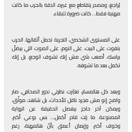
يُراجع، ومصدر يتقاطع مع غيره. الدقة بالحرب ما كانت
مهنية فقط… كانت ضرورة للبقاء.
على المستوى الشخصي، التجربة تحمل أثقالها. الحرب
بتفوت على البيت، على النوم، على الصوت اللي بيضلّ
براسك. أصعب شي مش إنك تشوف الوجع، بل إنك
تكمل بعد ما تشوفه.
وبعد كل هالمسار، تغيّرت نظرتي لدور الصحافي. صار
واضح إنو مش مجرد ناقل للأحداث، بل شاهد، موثّق،
ويمكن آخر حاجز بيفصل الحقيقة عن الرواية
المصنوعة. ما زلت قادر أكمل… بس بوعي أكبر،
وخوف أكبر، وإيمان أعمق بأنّ هالمهنة، رغم