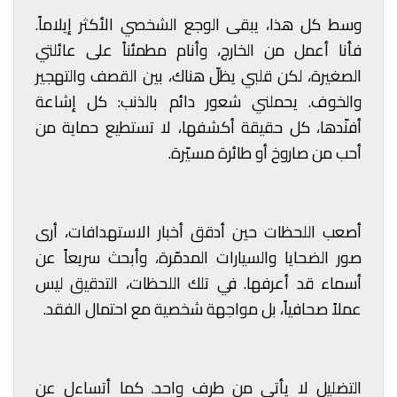
وسط كل هذا، يبقى الوجع الشخصي الأكثر إيلاماً.
فأنا أعمل من الخارج، وأنام مطمئناً على عائلتي
الصغيرة، لكن قلبي يظلّ هناك، بين القصف والتهجير
والخوف. يحملني شعور دائم بالذنب: كل إشاعة
أفنّدها، كل حقيقة أكشفها، لا تستطيع حماية من
أحب من صاروخ أو طائرة مسيّرة.
أصعب اللحظات حين أدقق أخبار الاستهدافات، أرى
صور الضحايا والسيارات المدمّرة، وأبحث سريعاً عن
أسماء قد أعرفها. في تلك اللحظات، التدقيق ليس
عملاً صحافياً، بل مواجهة شخصية مع احتمال الفقد.
التضليل لا يأتي من طرف واحد. كما أتساءل عن