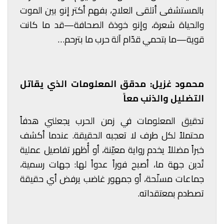
بالمستشفى أتلقى العلاج، بفهم أكتر إنو بين الموت
والحياة شعرة، وإنو خوذة الصحافة—قد ما كانت
قوية—ما بتحمي قدّام آلة حرب ما بترحم…
محمود غزيل: مدقق المعلومات الذي يقاتل
التضليل والذنب معاً
تدقيق المعلومات في زمن الحرب يجعلني هدفاً
محتملاً لكل طرف لا تعجبه الحقيقة. عندما أكشف
خبراً مضللاً يخدم رواية معيّنة، أو أُظهر تفاصيل عملية
تُدين جهة ما، أصبح فوراً عدواً لها: جهات رسمية،
جماعات مسلّحة، أو جمهور غاضب يرفض أي حقيقة
تصطدم بمعتقداته.