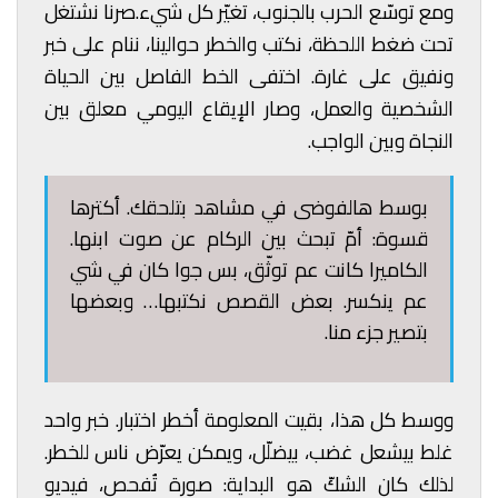
ومع توسّع الحرب بالجنوب، تغيّر كل شيء.صرنا نشتغل
تحت ضغط اللحظة، نكتب والخطر حوالينا، ننام على خبر
ونفيق على غارة. اختفى الخط الفاصل بين الحياة
الشخصية والعمل، وصار الإيقاع اليومي معلق بين
النجاة وبين الواجب.
بوسط هالفوضى في مشاهد بتلحقك. أكترها
قسوة: أمّ تبحث بين الركام عن صوت ابنها.
الكاميرا كانت عم توثّق، بس جوا كان في شي
عم ينكسر. بعض القصص نكتبها… وبعضها
بتصير جزء منا.
ووسط كل هذا، بقيت المعلومة أخطر اختبار. خبر واحد
غلط بيشعل غضب، بيضلّل، ويمكن يعرّض ناس للخطر.
لذلك كان الشكّ هو البداية: صورة تُفحص، فيديو