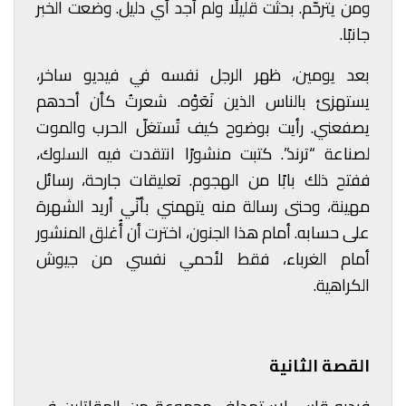
ومن يترحّم. بحثت قليلًا ولم أجد أي دليل. وضعت الخبر
جانبًا.
بعد يومين، ظهر الرجل نفسه في فيديو ساخر،
يستهزئ بالناس الذين نَعَوْه. شعرتُ كأن أحدهم
يصفعني. رأيت بوضوح كيف تُستغلّ الحرب والموت
لصناعة “ترند”. كتبت منشورًا انتقدت فيه السلوك،
ففتح ذلك بابًا من الهجوم. تعليقات جارحة، رسائل
مهينة، وحتى رسالة منه يتهمني بأنّي أريد الشهرة
على حسابه. أمام هذا الجنون، اخترت أن أُغلق المنشور
أمام الغرباء، فقط لأحمي نفسي من جيوش
الكراهية.
القصة الثانية