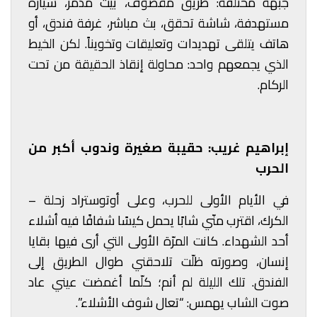
جبهة مختلفة: طريق مقصوف، بيت مدمّر، سيارة
مستهدفة، شاشة تحقق، بث مباشر، غرفة فندق، أو
هاتف يتلقى تهديدات وتعليقات وتخويناً. لكن الخيط
الذي يجمعهم واحد: محاولة إنقاذ الحقيقة من تحت
الركام.
إبراهيم غريب: حقيبة صغيرة وندوب أكبر من
الحرب
في الأيام الأولى للحرب، وعلى أوتوستراد زحلة –
الكرك، اقترب منّي شابًا يحمل كيسًا شفافًا فيه أشلاء
أحد الشهداء. كانت المرّة الأولى التي أرى فيها بقايا
إنسان، وصورته ظلّت تلاحقني طوال الطريق إلى
الفندق. تلك الليلة لم أنم؛ كلّما أغمضت عيني عاد
صوت الشاب يهمس: “تعال شوف الأشلاء”.