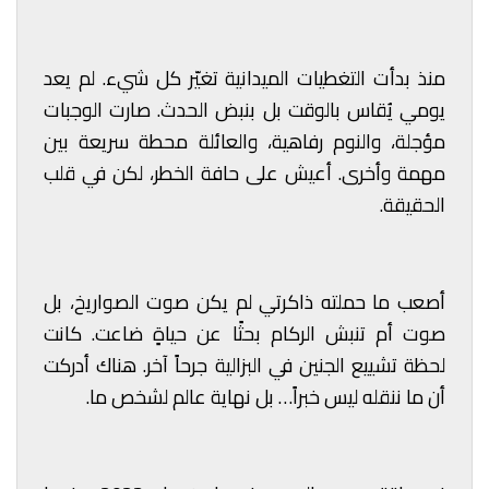
منذ بدأت التغطيات الميدانية تغيّر كل شيء. لم يعد
يومي يُقاس بالوقت بل بنبض الحدث. صارت الوجبات
مؤجلة، والنوم رفاهية، والعائلة محطة سريعة بين
مهمة وأخرى. أعيش على حافة الخطر، لكن في قلب
الحقيقة.
أصعب ما حملته ذاكرتي لم يكن صوت الصواريخ، بل
صوت أم تنبش الركام بحثًا عن حياةٍ ضاعت. كانت
لحظة تشييع الجنين في البزالية جرحاً آخر. هناك أدركت
أن ما ننقله ليس خبراً… بل نهاية عالم لشخص ما.