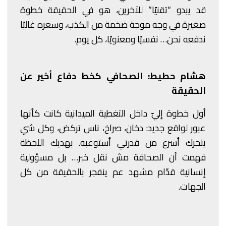
قد يبدو “تقنيًا” للآخرين، هو في الحقيقة خطوة
صغيرة في وجه موجة ضخمة من الكذب، وسعره غالبًا
ندفعه نحن… نفسيًا ومعنويًا، كل يوم.
هشام حطيط: الصحافي كخط دفاع أخير عن
الحقيقة
أول خطوة إليّ داخل التغطية الميدانية كانت كأنها
عبور لواقع جديد: دخان، صراخ، ناس تركض، وكل شي
يتحرك أسرع من قدرتي أستوعبه. بهديك اللحظة
فهمت أن الصحافة مش نقل خبر… بل مسؤولية
إنسانية قدّام مشهد عم ينفجر بالحقيقة من كل
الجهات.