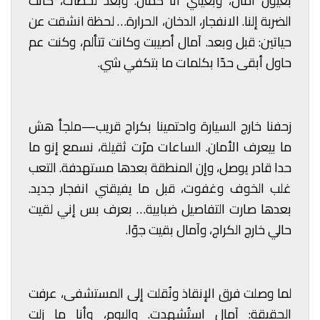
بعيون آمال، وبعيني أنا كمان. وبعد لحظات، كانت
الضربة إلنا. الانفجار، الدخان، الحرارة… لحظة انشقت عن
حياتين: قبل وبعد. آمال أصيبت وكانت تتألم، وكنت عم
حاول أبقى حدّا بكلمات ما بتكفي شي.
زحفنا خارج السيارة واحتمينا بكراج قريب—ملجأ هش
ما بيعرف الأمان. الساعات مرّت ثقيلة، نسمع إنو ما
حدا قادر يوصل، وإن المنطقة بعدها مستهدفة. التعب
غلب الخوف وغفوت، قبل ما يفيقني انفجار جديد.
بعدها صارت التفاصيل ضبابية… بعرف بس إني لقيت
حالي خارج الكراج، وآمال بقيت جوّا.
لما وصلت فرق الإنقاذ ونُقلت إلى المستشفى، عرفت
الحقيقة: آمال استُشهدت.
واليوم، وأنا ما زلت