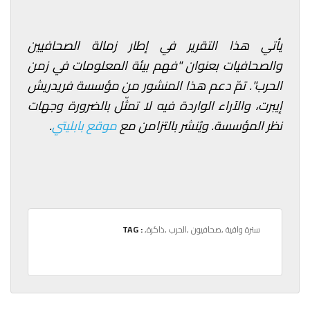
يأتي هذا التقرير في إطار زمالة الصحافيين
والصحافيات بعنوان "فهم بيئة المعلومات في زمن
الحرب". تمّ دعم هذا المنشور من مؤسسة فريدريش
إيبرت، والآراء الواردة فيه لا تمثّل بالضرورة وجهات
نظر المؤسسة. ويُنشر بالتزامن مع
موقع بابليتي
.
,سترة واقية
,صحافيون
,الحرب
,ذاكرة
TAG :