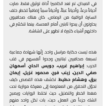
في الميدان، لم تعد الكاميرا أداة توثيق فقط. صارت
أحياناً درعاً، وأحياناً عبئاً، وأحياناً سبباً إضافياً للخطر. خلف
السترة الواقية من الرصاص، كان هناك صحافيون
يحاولون أن يبدوا ثابتين أمام العدسة، بينما تتكسّر في
داخلهم أشياء كثيرة لا تظهر على الشاشة.
هذه ليست حكاية مراسل واحد. إنّها شهادة جماعية
لسبعة صحافيين لبنانيين وجدوا أنفسهم في قلب
الحرب:
إبراهيم غريب، جويس الحاج، أسمهان
صفي الدين، زينب فرج، محمود غزيل، إيمان
برق، وهشام حطيط
. تكشف هذه القصص كيف
تحوّل التحقق من المعلومة إلى معركة موازية تحت
ضغط الخطر والتضليل، حيث تختلط الروايات ويصبح
الشك جزءاً من العمل. حيث، بات لكل واحد منهم