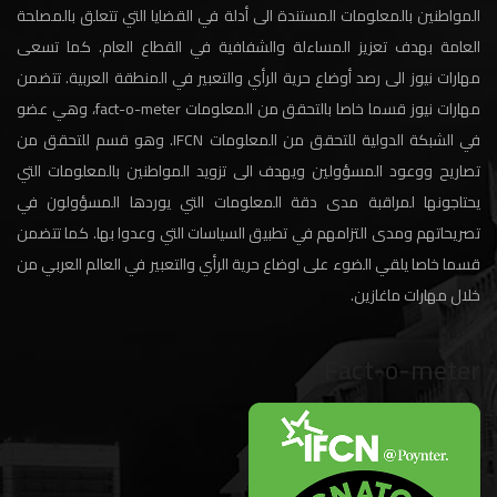
المواطنين بالمعلومات المستندة الى أدلة في القضايا التي تتعلق بالمصلحة
العامة بهدف تعزيز المساءلة والشفافية في القطاع العام. كما تسعى
مهارات نيوز الى رصد أوضاع حرية الرأي والتعبير في المنطقة العربية. تتضمن
مهارات نيوز قسما خاصا بالتحقق من المعلومات fact-o-meter، وهي عضو
في الشبكة الدولية للتحقق من المعلومات IFCN. وهو قسم للتحقق من
تصاريح ووعود المسؤولين ويهدف الى تزويد المواطنين بالمعلومات التي
يحتاجونها لمراقبة مدى دقة المعلومات التي يوردها المسؤولون في
تصريحاتهم ومدى التزامهم في تطبيق السياسات التي وعدوا بها. كما تتضمن
قسما خاصا يلقي الضوء على اوضاع حرية الرأي والتعبير في العالم العربي من
خلال مهارات ماغازين.
Fact-o-meter