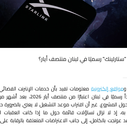
ارلينك" رسميًا في لبنان منتصف أيار؟
مواقع إلكترونية
معلومات تفيد بأن خدمات الإنترنت الفضائي 
لشركة ستارلينك ستبدأ رسميًا في لبنان اعتبارًا من منتصف 
حول المشروع. غير أن اقتراب موعد التشغيل لا يعني بالضرورة
به، إذ لا تزال تساؤلات قائمة حول ما إذا كانت العقبات الق
د عولجت بالكامل، إلى جانب الاعتراضات المتعلقة بالرقابة على ا