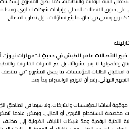
تكمال البنية الرقابية والتنظيمية، كما يطرح المشروع إشكاليات
مل على سوق الاتصالات المحلي وإيرادات شركات الخلوي، وسط م
 كموزع رسمي في لبنان، ما يثير تساؤلات حول تضارب المصالح.
ارلينك
بير الاتصالات عامر الطبش في حديثٍ لـ"مهارات نيوز"،
أن
نان وتشغيلها لا يتم عشوائيًا، بل عبر القنوات القانونية والتنظيم
 استقبال ا
لطلبات للمؤسسات، ما يجعل المشروع "في منتصف ا
تجهيز النهائي، رغم أن التوزيع الواسع لم يبدأ بعد.
 موجّهة أساسًا للمؤسسات والشركات، ولا سيما في المناطق الت
 مخصصة للاستخدام الفردي أو المنزلي، ويمكن عندما تتمكن 
نية التحتية الرقمية ومدّ شبكات الألياف الضوئية إلى مختلف 