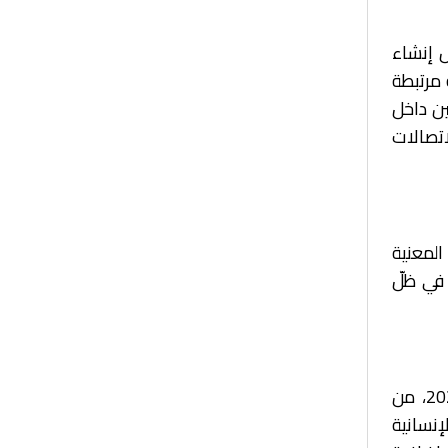
ل إنشاء
 مرتبطة
ين داخل
اتصالات
لمعنية
 في ظلّ
فإنّ توسيع نطاق المستفيدين من الخدمة في آذار/مارس 2026، من
إنسانية