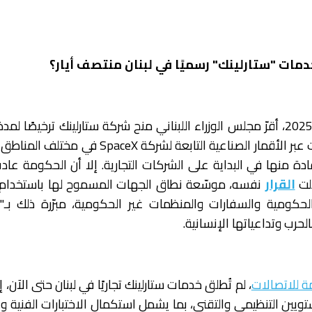
دمات "ستارلينك" رسميًا في لبنان منتصف أيار؟
في 11 أيلول/سبتمبر 2025، أقرّ مجلس الوزراء اللبناني منح شركة ستارلينك ترخيصًا 
لتقديم خدمات الإنترنت عبر الأقمار الصناعية التابعة لشركة SpaceX في
القرار
نفسه، موسّعة نطاق الجهات المسموح لها باستخدام 
كومية والسفارات والمنظمات غير الحكومية، مبرّرة ذلك بـ"
الحرب وتداعياتها الإنسانية.
ة للاتصالات
، لم تُطلق خدمات ستارلينك تجاريًا في لبنان حتى الآن، إذ
تويين التنظيمي والتقني، بما يشمل استكمال الاختبارات الفنية 