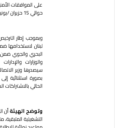
على الموافقات الأمني
حوالي 15 حزيران /يونيو 2026، على أن يبقى الموعد النهائي رهنًا بالتأكيد الرسمي الصادر عنها.
وبموجب إطار الترخيص 
لبنان لاستخدامها ضم
البحري والجوي ضمن ال
والوزارات والإدارا
سيصدرها وزير الاتصال
بصورة استثنائية إلى 
الحالي بالاشتراكات الس
وتوضح الهيئة
أن ال
مواعيد نهائية للإطلاق 