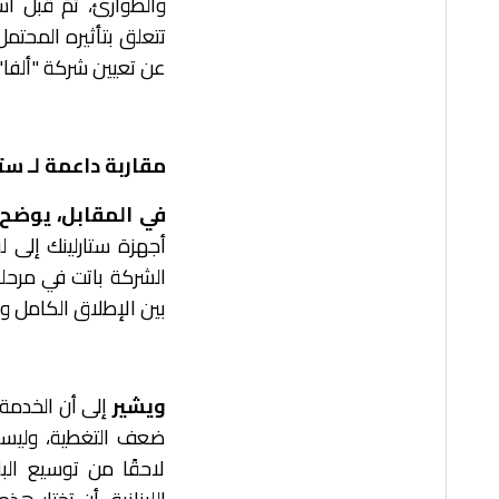
والطوارئ، تمّ قبل اس
تتعلق بتأثيره المحت
عن تعيين شركة "ألفا"
مقاربة داعمة لـ ست
في المقابل، يوضح خ
أجهزة ستارلينك إلى لب
الشركة باتت في مرحلة
بين الإطلاق الكامل وال
ويشير
إلى أن الخدمة
ضعف التغطية، وليست
لاحقًا من توسيع الب