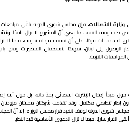
زارة الاتصالات،
فإن مجلس شورى الدولة تلقّى مراجعات 
فض طلب وقف التنفيذ، ما يعني أنّ المشروع لا يزال نافذًا.
وتشي
اق الخدمة بات قريبًا، على أن تسبقه مرحلة تجريبية، فيما لا ت
تظار الوصول إلى لبنان، تمهيدًا لاستكمال التحضيرات وفتح با
الموافقات اللازمة.
 حول مبدأ إدخال الإنترنت الفضائي بحدّ ذاته، بل حول آلية إدخ
دون إطار تنظيمي مكتمل. وقد تقدّمت شركتان محليتان مزودتان
مجلس شورى الدولة لوقف تنفيذ قرار مجلس الوزراء، إلا أنّ الم
قى القرار ساريًا، فيما لا تزال الدعوى الأساسية قيد النظر.