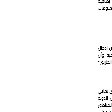
 إضافية
علومات
 إدخال
ية، وأن
لطريق"
ي تعاني
الدولة
المناطق