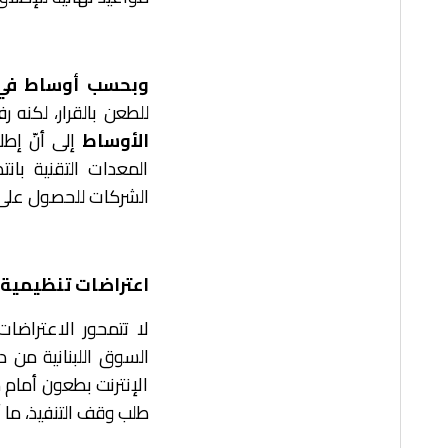
وبحسب أوساط في و
للطعن بالقرار، لكنه ر
الأوساط
إلى أنّ إطل
المعدات التقنية بان
الشركات للحصول على 
اعتراضات تنظيمية
لا تتمحور الاعتراضات
السوق اللبنانية من 
الإنترنت بطعون أمام 
طلب وقف التنفيذ، ما أب