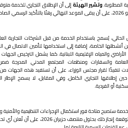
ة المطلوبة.
وتشير الهيئة
إلى أن الإطلاق التجاري للخدمة متوق
الحالي، يُسمح باستخدام الخدمة من قبل الشركات التجارية الع
ن أنشطتها الخاصة، إضافة إلى استخدامها لتأمين الاتصال في ا
أراضي والمياه الإقليمية اللبنانية. كما يشمل الترخيص الجهات 
ت العامة والسفارات ومنظمات المجتمع المدني المدرجة ضمن
ات تنفيذًا لقرار مجلس الوزراء، على أن تستفيد هذه الجهات من
حين إطلاقها التجاري الكامل. وفي المقابل، لا يسمح الإطار ا
كنية أو الفردية.
خدمة ستصبح متاحة فور استكمال الإجراءات التنظيمية والأمنية وال
التشغيلية المتبقية، متوقعة إنجاز ذلك بحلول منتصف حزيران 2026، عل
عبر القنوات الرسمية التابعة لها.