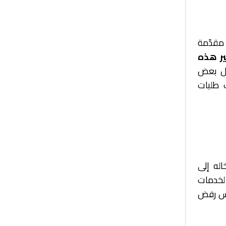
مقدّمة
ر هذه
زال بعض
ب طلبات
اله إلى
 لخدمات
جلس رفض