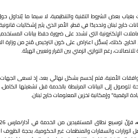
بغياب بعض الشروط التقنية والتنظيمية، لا سيما ما يُتداول حو
نات خارج لبنان وتحديدًا في قطر، الأمر الذي يثير إشكاليات قانونية
املات الإلكترونية التي تشدد على ضرورة حفظ بيانات المستخدم
 الخارج. كذلك، يُسجَّل اعتراض على كون الترخيص مُنح من وزارة ال
 للاتصالات، رغم التوازي الزمني بين القرار وتعيين الهيئة.
فقات الأمنية، فلم يُحسم بشكل نهائي بعد، إذ تسعى الجهات ا
 للوصول إلى البيانات المرتبطة بالخدمة قبل تشغيلها الكامل،
ة الرقمية" وإمكانية تخزين المعلومات خارج لبنان.
مل الوزارات والسفارات والمنظمات غير الحكومية، بحجة الظروف ال