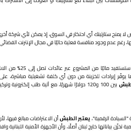
هذه المؤسسات بين البقاء مع ستارلينك أو العودة إلى الاشتراك ب
ص لا يمنح ستارلينك أي احتكار في السوق، إذ يمكن لأي شركة أخر
، رغم عدم وجود منافسة فعلية حاليًا في مجال الإنترنت الفضائي.
ويلفت إلى أن الدولة ستستفيد ماليًا من المشروع 
ما يوفّر إيرادات للخزينة من دون أي كلفة تشغيلية مباشرة، على 
طبش
بين 100 و120 دولارًا شهريًا، مع آلية طلب إلكترونية وت
"السيادة الرقمية"،
يعتبر الطبش
أن الاعتراضات مبالغ فيها، ل
ة تخزّن بياناتها خارج لبنان أصلًا، وأن الأجهزة الأمنية اللبنانية و