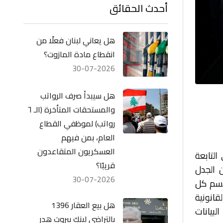
أحدث الحقائق
هل يعاني لبنان فعلًا من
انقطاع مادة المازوت؟
30-07-2026
هل سيبدأ صرف الرواتب
والمستحقات المتأخرة (الـ ٦
رواتب) لموظفي القطاع
العام، بمن فيهم
العسكريون المتقاعدون
التابعة
قريبًا؟
أيار 2026، بعد أشهر من الجدل
30-07-2026
 حسم كل
انونية
هل بيع العقار 1396
لبيانات
بالتراضي لبنك بيروت هدر