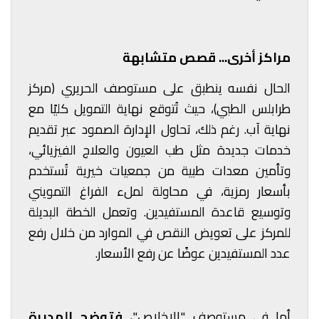
مراكز أخرى... قصص متشابهة
الحال نفسه ينطبق على مستوصف الحريري (مركز
طرابلس الطبي)، حيث تُتوقع نهاية التمويل كليًا مع
نهاية آب. رغم ذلك، تحاول الإدارة الصمود عبر تقديم
خدمات جديدة مثل طب العيون والعلاج الفيزيائي،
وتأمين معدات طبية من جمعيات خيرية تُستخدم
بأسعار رمزية، في محاولة لملء الفراغ التمويني
وتوسيع قاعدة المستفيدين. وتعمل الخطة البديلة
للمركز على تعويض النقص في الموارد من خلال رفع
عدد المستفيدين عوضًا عن رفع الأسعار.
أما في مستوصف "الإخلاص"،
فتوضح المديرة