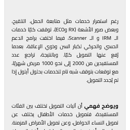
رغم استمرار خدمات مثل متابعة الحمل، التلقيح،
وبعض صور الأشعة (RX وECO)، توقفت كليًا خدمات
الـ IRM و الـ Scanner، فيما اختفت برامج الدعم
الحسي والحركي لكبار السن وذوي الإعاقة، بعدما
رُفع عنها التمويل كليًا. وبالنتيجة، تراجع عدد
المستفيدين من 2000 إلى نحو 1000 مريض شهريًا،
مع توقعات بتوقف شبه تام للخدمات بحلول أيلول إذا
لم يُجدد التمويل.
ويوضح فهمي
أن آليات التمويل تختلف بين الفئات
المستفيدة، فتمويل خدمات الأطفال يختلف عن
تمويل النساء الحوامل، وعن تمويل الأمراض المزمنة.