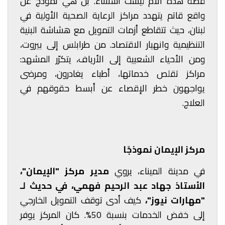
قصة هذه الأم ليست استثناء. بل هي نموذج عن
واقع قاتم يتهدد مراكز الرعاية الصحية الأولية في
لبنان، حيث تتقاطع أزمات التمويل مع هشاشة البنية
التنظيمية وانهيار الاقتصاد. من طرابلس إلى بيروت،
ومن الأحياء الشعبية إلى الأرياف، يتكرّر المشهد:
مراكز تقلص خدماتها، أطباء يغادرون، ومرضى
يواجهون خطر الإقصاء عن أبسط حقوقهم في
العلاج.
مركز الإيمان نموذجًا
في مدينة الميناء، يروي
مدير مركز "الإيمان"،
الأستاذ جهاد عبد الرحيم فهمي، في حديث لـ
"مهارات نيوز"،
كيف أدى توقف التمويل الخارجي
إلى خفض الخدمات بنسبة 50%. كان المركز يوفر