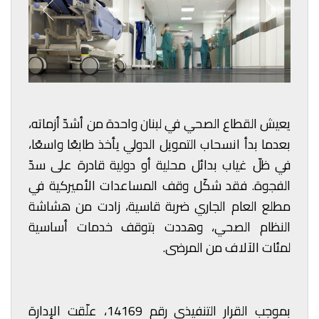
يعيش القطاع الصحي في لبنان واحدة من أشدّ أزماته،
بعدما بدأ انسحاب التمويل الدولي يأخذ طابعًا واسعًا،
في ظلّ غياب بدائل محلية أو دولية قادرة على سدّ
الفجوة. فقد شكّل وقف المساعدات الأميركية في
مطلع العام الجاري ضربة قاسية، زادت من هشاشة
النظام الصحي، وهددت بتوقف خدمات أساسية
لمئات الآلاف من المرضى.
بموجب القرار التنفيذي رقم 14169، علّقت الإدارة