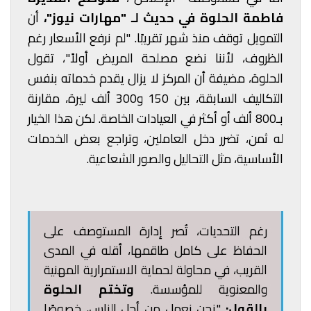
فاطمة الحلوة
في حديث لـ "مهارات نيوز"،
أن
التمويل توقف منذ شهر تقريبًا. "لم نرفع الأسعار رغم
الظروف، لأننا نضع مصلحة المريض أولاً"، تقول
الحلوة، مضيفة أن المركز لا يزال يقدم خدماته بنفس
التكاليف السابقة، بين 150 و300 ألف ليرة، مقارنة
بـ800 ألف أو أكثر في العيادات الخاصة. لكن هذا الخيار
له ثمن، تضرر دخل العاملين، وتراجع بعض الخدمات
الأساسية، مثل التحاليل والصور الشعاعية.
رغم التحديات، تُصر إدارة المستوصف على
الحفاظ على كامل طاقمها، أقله في المدى
القريب، في محاولة لحماية الاستمرارية المهنية
والمعنوية للمؤسسة.
وتختم الحلوة
بالقول:
"نحن نعمل من أجل الناس، خصوصًا