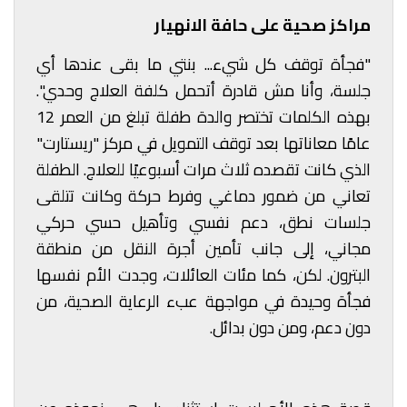
مراكز صحية على حافة الانهيار
"فجأة توقف كل شيء... بنتي ما بقى عندها أي
جلسة، وأنا مش قادرة أتحمل كلفة العلاج وحدي".
بهذه الكلمات تختصر والدة طفلة تبلغ من العمر 12
عامًا معاناتها بعد توقف التمويل في مركز "ريستارت"
الذي كانت تقصده ثلاث مرات أسبوعيًا للعلاج. الطفلة
تعاني من ضمور دماغي وفرط حركة وكانت تتلقى
جلسات نطق، دعم نفسي وتأهيل حسي حركي
مجاني، إلى جانب تأمين أجرة النقل من منطقة
البترون. لكن، كما مئات العائلات، وجدت الأم نفسها
فجأة وحيدة في مواجهة عبء الرعاية الصحية، من
دون دعم، ومن دون بدائل.