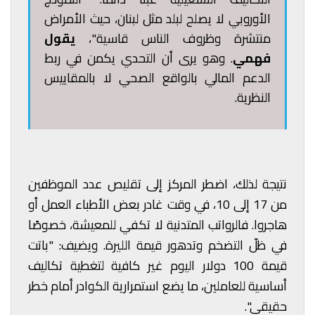
الأوروبي لا يصلح لبلد مثل لبنان، حيث الأمراض
منتشرة وظروف الناس قاسية"،
يقول
فهمي
. وهو يرى أن التحدي يكمن في ربط
الدعم المالي بالواقع الصحي لا بالمقاييس
النظرية.
نتيجة لذلك، اضطر المركز إلى تقليص عدد الموظفين
من 17 إلى 10، في وقت غادر بعض الأطباء العمل أو
هاجروا. فالرواتب المتدنية لا تكفي للمعيشة، خصوصًا
في ظلّ التضخم وتدهور قيمة الليرة. ويضيف: "باتت
قيمة 100 دولار اليوم غير كافية لتغطية تكاليف
أساسية للعاملين، ما يضع استمرارية الكوادر أمام خطر
حقيقي".