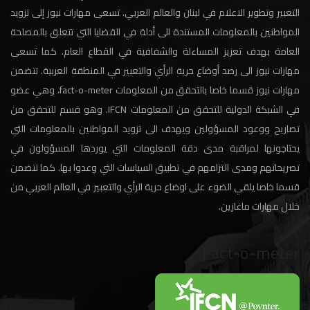
التعبير وتطوير الاعلام في لبنان والعالم العربي. تسعى مهارات نيوز إلى تزويد
المواطنين بالمعلومات المستندة الى أدلة في القضايا التي تتعلق بالمصلحة
العامة بهدف تعزيز المساءلة والشفافية في القطاع العام. كما تسعى
مهارات نيوز الى رصد أوضاع حرية الرأي والتعبير في المنطقة العربية. تتضمن
مهارات نيوز قسما خاصا بالتحقق من المعلومات fact-o-meter، وهي عضو
في الشبكة الدولية للتحقق من المعلومات IFCN. وهو قسم للتحقق من
تصاريح ووعود المسؤولين ويهدف الى تزويد المواطنين بالمعلومات التي
يحتاجونها لمراقبة مدى دقة المعلومات التي يوردها المسؤولون في
تصريحاتهم ومدى التزامهم في تطبيق السياسات التي وعدوا بها. كما تتضمن
قسما خاصا يلقي الضوء على اوضاع حرية الرأي والتعبير في العالم العربي من
خلال مهارات ماغازين.
Fact-o-meter