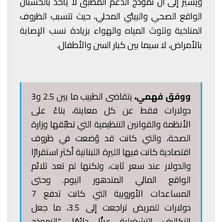
ويشير إلى أن نموذج الدعم المطبق لا يأخذ بالحسبان
الواقع الصحي والبيئي المحلي، حيث تتسبب الظروف
المناخية وتلوث المياه والهواء بزيادة نسب الإصابة
بالأمراض، لا سيما بين كبار السن والأطفال.
ووفق فهمي،
يتقاضى الطبيب ما بين 2.5 و3
دولارات فقط عن كل معاينة، بناءً على
الأنظمة والقوانين التنظيمية التي تطبّقها وزارة
الصحة، والتي كانت قد وُضعت في ظروف
اقتصادية كانت فيها الليرة اللبنانية أكثر استقرارًا
والدولار عند سعر ثابت، ولكنها لم تعد تلائم
الواقع المالي المتدهور اليوم. وحتى
المساعدات الأوروبية التي كانت تدفع 7
دولارات للمريض تراجعت إلى 3.5، ما جعل
التكاليف التشغيلية عبئًا دائمًا. "النموذج