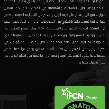
المواطنين بالمعلومات المستندة الى أدلة في القضايا التي تتعلق بالمصلحة
العامة بهدف تعزيز المساءلة والشفافية في القطاع العام. كما تسعى
مهارات نيوز الى رصد أوضاع حرية الرأي والتعبير في المنطقة العربية. تتضمن
مهارات نيوز قسما خاصا بالتحقق من المعلومات fact-o-meter، وهي عضو
في الشبكة الدولية للتحقق من المعلومات IFCN. وهو قسم للتحقق من
تصاريح ووعود المسؤولين ويهدف الى تزويد المواطنين بالمعلومات التي
يحتاجونها لمراقبة مدى دقة المعلومات التي يوردها المسؤولون في
تصريحاتهم ومدى التزامهم في تطبيق السياسات التي وعدوا بها. كما تتضمن
قسما خاصا يلقي الضوء على اوضاع حرية الرأي والتعبير في العالم العربي من
خلال مهارات ماغازين.
Fact-o-meter