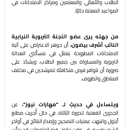
الطلاب والأهالي والمعلمين ومراكز الامتحانات في
المواعيد المعلنة حاليًا.
من جهته يرى عضو اللجنة التربوية النيابية
النائب أشرف بيضون،
أن جوهر الاعتراض على آلية
الامتحانات المطروحة يتمثل في مسألتي العدالة
التربوية والمساواة بين جميع الطلاب، ويشدّد على
ضرورة أن تتوافر فرص متكافئة للمرشحين في مختلف
المناطق والظروف.
ويتساءل في حديثٍ لـ "مهارات نيوز"،
عن
الجدوى الفعلية للدورة الثالثة، في حال أُجريت مطلع
أيلول وانتهت عمليات التصحيح وإصدار النتائج في أواخر
الشهر نفسه، في وقت تكون فيه الجامعات قد بدأت