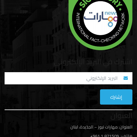
اشترك في البريد الإلكتروني
العنوان
العنوان: مهارات نيوز – الجدَيدة، لبنان
هاتف: 1
871509 961+