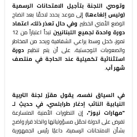
وتوصي اللجنة بتأجيل الامتحانات الرسمية
(وليس إلغاءها)
إلى موعد يحدد لاحقًا بعد اتضاح
الوضع الأمني الخطير.
وفي حال تعذر ذلك، اعتماد
دورة واحدة لجميع اللبنانيين
تبدأ اعتباراً من 12
تموز، كحل وسط يراعي الشفافية ويحد من المخاطر
والصعوبات اللوجستية، على أن يتم تنظيم
دورة
استثنائية تكميلية عند الحاجة في منتصف
شهر آب
.
في السياق نفسه، يقول مقرّر لجنة التربية
النيابية النائب إدغار طرابلسي، في حديثٍ لـ
"مهارات نيوز"،
إن التطورات الأمنية المتسارعة
تفرض على الدولة تحمّل مسؤولياتها واتخاذ قرار واضح
بشأن الامتحانات الرسمية، داعيًا رئيس الجمهورية