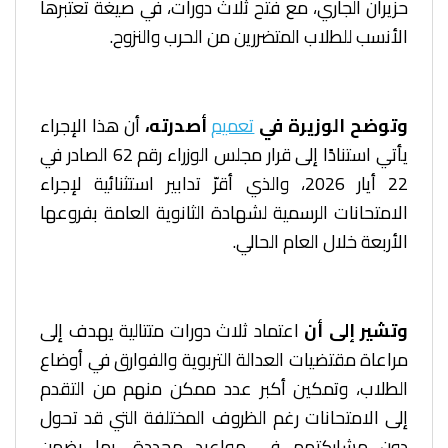
حزيران الجاري، مع فتح ثلاث دورات، في صيغة تعتبرها
الأنسب للطلاب المتضررين من الحرب والنزوح.
و
توضح الوزيرة في
تعميم
أصدرته،
أن هذا الإجراء
يأتي استنادًا إلى قرار مجلس الوزراء رقم 62 الصادر في
22 أيار 2026، والذي أقرّ تدابير استثنائية لإجراء
الامتحانات الرسمية لشهادة الثانوية العامة بفروعها
الأربعة خلال العام الحالي.
وتشير إلى أن
اعتماد ثلاث دورات متتالية يهدف إلى
مراعاة مقتضيات العدالة التربوية والفوارق في أوضاع
الطلاب، وتمكين أكبر عدد ممكن منهم من التقدم
إلى الامتحانات رغم الظروف المختلفة التي قد تحول
دون مشاركتهم في مواعيد محددة، بما يضمن