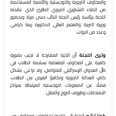
والمخاوف التربوية واللوجستية والأمنية المستخلصة
من اللقاء التشاوري التربوي الطارئ الذي عقدته
اللجنة برئاسة رئيس اللجنة النائب حسن مراد وبحضور
وزيرة التربية والتعليم العالي الدكتورة ريما كرامي
وعدد من النواب.
وترى اللجنة
أن الآلية المقترحة لا تجيب بصورة
كافية على المخاوف المتعلقة بسلامة الطلاب في
ظلّ العدوان الإسرائيلي المتواصل، ولا تراعي بشكل
كافٍ العدالة التربوية وتكافؤ الفرص بين الطلاب،
فضلًا عن الصعوبات اللوجستية المرتبطة بمراكز
الامتحانات وظروف النزوح والتنقل.
كما تشير
اللجنة إلى تلقيها اعتراضات ومخاوف من