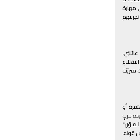
ى مهارة
تجربتهم
ي 17 نيسان. يومها انتظرت عائلتي،
لاقتلاع
متريّثة
تقرة أو
ةِ حربٍ
لملوّن"
ن قوله،