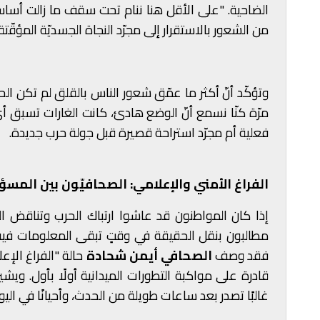
الضاحية. "على الأقل هنا ننام تحت سقف ما زالت أساس
من الشعور بالاستقرار إلى مجرّد النجاة الجسديّة المؤقّتة.
وتؤكّد أنّ أكثر ما عمّق شعور الناس بالقلق لم تكن 
مرّة كنّا نسمع أنّ الوضع هادئ، كانت الغارات تسبق 
فعلية أم مجرّد استراحة قصيرة قبل جولة حرب جديدة.
الفراغ الأمني والإعلامي: الصحافيّون بين المسؤ
إذا كان المواطنون قد عاشوا ارتباك الحرب وتناقض الر
مطالبون بنقل الحقيقة في وقتٍ تبقى المعلومات فيه
فقد وصف
الصحافي أيمن شحادة
حالة "الفراغ الإ
قادرة على مواكبة التطورات الميدانية أولًا بأول. ويش
غالبًا تصدر بعد ساعات طويلة من الحدث، وأحيانًا في الي