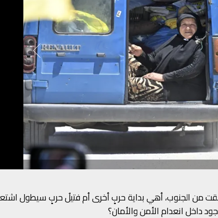
أُطلقت من الجنوب، أهي بداية حربٍ أخرى أم فتيلُ حربٍ سيطول اشتع
جود داخل انعدام الأمن والأمان؟