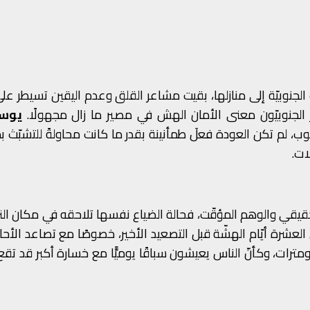
 بعض العائلات الجنوبيّة إلى منازلها، بقيت مشاعر القلق وعدم اليقين تسيطر ع
تبر الجنوبيّون معنى الأمان الهش في مصير ما زال مجهولًا.
يوسف
وب، لم تكن العودة فعلَ طمأنينة بقدر ما كانت محاولةً للتشبّث بم
ات.
الحقيقي والوهم المؤقّت، فحالة الضياع نفسها تلاحقه في مكان الن
خلال العشرة أيّام الهشّة قبل التصعيد الأخير، خصوصًا مع تصاعد الأ
لومترات، وكأنّ الناس يعيشون سباقًا يوميًّا مع خسارة أكبر قد تق