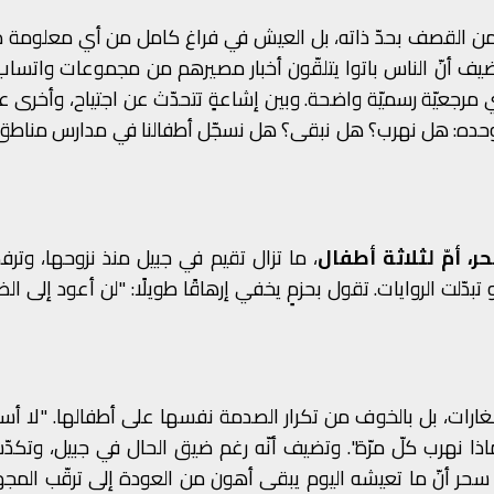
 من القصف بحدّ ذاته، بل العيش في فراغ كامل من أي معلومة 
ضيف أنّ الناس باتوا يتلقّون أخبار مصيرهم من مجموعات واتساب
 مرجعيّة رسميّة واضحة. وبين إشاعةٍ تتحدّث عن اجتياح، وأخرى 
ف وحده: هل نهرب؟ هل نبقى؟ هل نسجّل أطفالنا في مدارس مناطق 
ر، أمّ لثلاثة أطفال
، ما تزال تقيم في جبيل منذ نزوحها، وت
بدّلت الروايات. تقول بحزمٍ يخفي إرهاقًا طويلًا: "لن أعود إلى الض
لغارات، بل بالخوف من تكرار الصدمة نفسها على أطفالها. "لا أس
ا نهرب كلّ مرّة". وتضيف أنّه رغم ضيق الحال في جبيل، وتكدّ
ى سحر أنّ ما تعيشه اليوم يبقى أهون من العودة إلى ترقّب الم