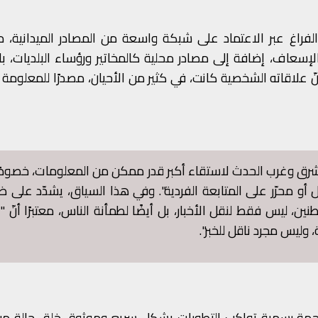
فراغ عبر الاعتماد على شبكة واسعة من المصادر الميدانية، من
إسعاف، إضافة إلى مصادر محلية كالمخاتير ورؤساء البلديات، با
ّ علاقاته الشخصية كانت، في كثير من الأحيان، مصدرًا للمعلومة 
ق وغرب الحدث لاستقاء أكبر قدر ممكن من المعلومات، خصوصًا
 محرّر على المتابعة الفردية".
وفي هذا السياق، يشدّد على ض
ن، ليس فقط لنقل الأخبار، بل أيضًا لطمأنة الناس، معتبرًا أنّ 
 وليس مجرد ناقل للخبر".
جهة رسمية تواكب التطورات بشكل سريع وموثوق خلق حالة من