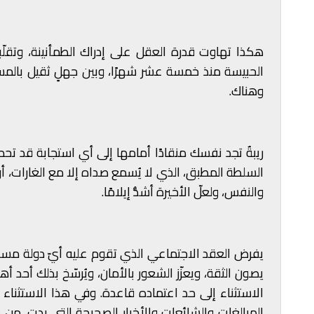
هكذا تهاوت قدرة العقل على إدراك الطمأنينة، وتقلّبت
الحبيسة منذ خمسة عشر شهرًا، وبين جهلٍ ثقيل بالمستقب
وهناك.
ريبةٌ تجد نفسك منقادًا أمامها إلى أي استجابة قد تحم
السلطة المطبق، الذي لا يُسمع صداه إلا مع الغارات، أو ب
والنفس، ولعلّ الأخيرة أشدُّ إيلامًا.
يفرض العقد الاجتماعي الذي تقوم عليه أيّ دولة مسؤو
يصون الثقة، ويعزّز الشعور بالأمان، ويُرسّخ بذلك أحد أ
الاستثناء إلى حد اعتماده قاعدة. وفي هذا الاستثناء
المبالغات والشائعات والأخبار الصحيحة التي بدت، من 