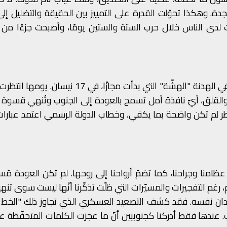
النجدة. وهكذا تحوّلت القدرة على التمييز بين الحقيقة والتضليل إل
مت لدى الناس خلال حرب الستة والستين يومًا، وأصبحت جزءًا من 
لكنّ الامتحان الأصعب لم يكن خلال الحرب نفسها، بل في الهدنة "الهشّة" التي بدأت مجازًا، ف
لم والقلق، أيّ نافذة أمل تسمح بالعودة إلى الجنوب وتُنهي قسوة ا
 لم تكن واضحة بما يكفي، وخطاب الدولة الرسمي اعتمد عبارات 
عظامنا وجراحنا، كما تضمّ أرواحنا إلى روحها. لم تكن العودة مُس
غم التفجيرات والمسيّرات التي ظلّت تذكّرنا أنّها ليست سوى تنهيد
ميدان نفسه. فقد كشف التصعيد العسكري الذي تجاوز ذلك "الخط ا
 عندها فقط أدركنا كجنوبيين أنّ ما عجزت الكلمات المتحفّظة ع