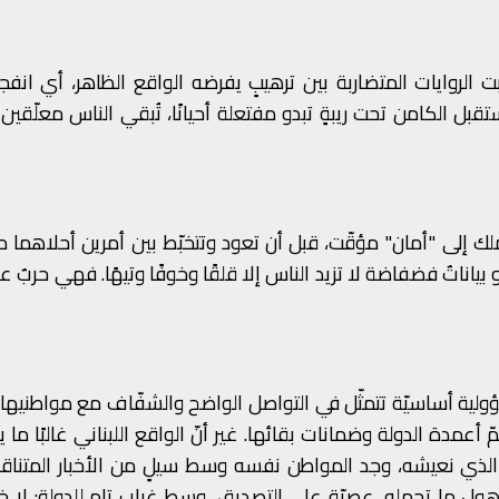
 الروايات المتضاربة بين ترهيبٍ يفرضه الواقع الظاهر، أي انفجا
ل الكامن تحت ريبةٍ تبدو مفتعلة أحيانًا، تُبقي الناس معلّقين 
لك إلى "أمان" مؤقّت، قبل أن تعود وتتخبّط بين أمرين أحلاهما مر
ياناتٌ فضفاضة لا تزيد الناس إلا قلقًا وخوفًا وتيهًا. فهي حربٌ عل
لية أساسيّة تتمثّل في التواصل الواضح والشفّاف مع مواطنيها؛
همّ أعمدة الدولة وضمانات بقائها.
غير أنّ الواقع اللبناني غالبًا ما 
 الذي نعيشه، وجد المواطن نفسه وسط سيلٍ من الأخبار المتناق
هول ما تحمله، عصيّة على التصديق، وسط غياب تام للدولة: لا خ