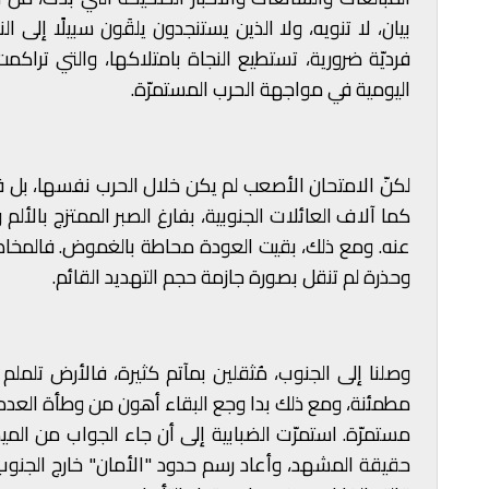
بيان، لا تنويه، ولا الذين يستنجدون يلقَون سبيلًا إلى 
فرديّة ضرورية، تستطيع النجاة بامتلاكها، والتي تراك
اليومية في مواجهة الحرب المستمرّة.
كما آلاف العائلات الجنوبية، بفارغ الصبر الممتزج بالأ
عنه. ومع ذلك، بقيت العودة محاطة بالغموض. فالمخاطر
وحذرة لم تنقل بصورة جازمة حجم التهديد القائم.
وصلنا إلى الجنوب، مُثقلين بمآتم كثيرة، فالأرض تلملم 
مطمئنة، ومع ذلك بدا وجع البقاء أهون من وطأة العدم، ر
مستمرّة.
استمرّت الضبابية إلى أن جاء الجواب من ال
حقيقة المشهد، وأعاد رسم حدود "الأمان" خارج الجنوب.