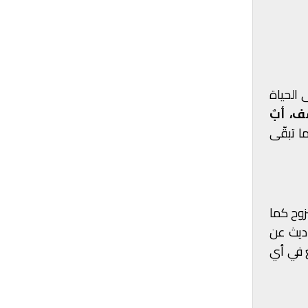
لى الحياة
، أبٌ
ا تبقّى
زوح كما
حاديث عن
ع في أي