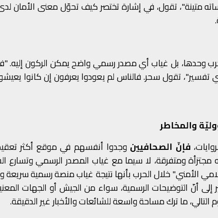
اته متينة"، تقول، في إشارة تختصر كيف تحوّل معنى الأمان لدى
الحرب وحدها، بل غياب أي مصدر رسمي واضح يمكن الركون إليه. "
أي تفسير"، تقول سحر. فالناس لم يعودوا يعرفون إن كانوا يعيش
وليّة والمخاطر
وايات،
فإنّ الصحافيين
وجدوا أنفسهم في موقع أكثر تعقيدً
 مجتزأة ومتفرقة، لا سيما مع غياب المصدر الرسمي وتسارع الش
علامي الأمني" خلال الحرب بأنها نتيجة غياب منصة رسمية سريعة 
ير إلى أنّ التوضيحات الرسمية، سواء من الجيش أو الجهات المعني
وم التالي، ما ترك مساحة واسعة للشائعات والأخبار غير الدقيقة.