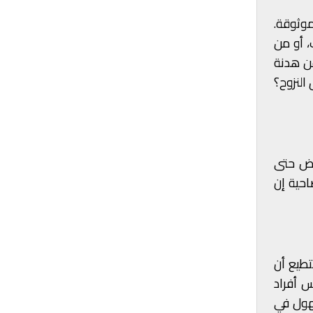
موثوقة.
، أو من
عن هدنة
النزوح؟
رفض حتى
احية إن
تطيع أن
س أفراد
جهول في