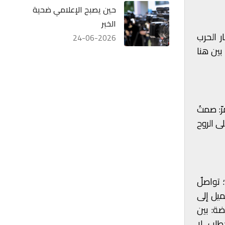
حين يصبح الإعلامي ضحية
الخبر
ر الحرب
24-06-2026
بين هنا
ّ: صمتُ
ى الروح
 تواصلٌ
يميل إلى
ضة: بين
طاب، لا