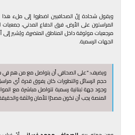
ويقول شحادة إنّ الصحافيين اضطروا إلى ملء هذا ال
المراسلون على الأرض، فرق الدفاع المدني، جمعيات ال
مرجعيات موثوقة داخل المناطق المتضررة. ويُشير إلى أن
الجهات الرسمية.
ويضيف: "على الصحافي أن يتواصل مع من هم في شر
حجم الرسائل والتطورات كان يفوق قدرة أي مراسل أو
وجود جهة لبنانية رسمية تتواصل مباشرة مع المواطني
المنصة يجب أن تكون مصدرًا للأمان والثقة والحقيقة،
ومن جهته، يرى
الصحافي محمد غساني
أنّ غياب 