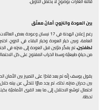
قالته الغارات بوضوحٍ لا يحتمل التأويل.
بين العودة والنزوح: أمانٌ معلّق
رغم إعلان الهدنة في 17 نيسان وعودة
العامة، وبين خيار العودة وخيار البقاء في النزوح، اخ
لطفلين،
لم يفكّر مرّتين قبل العودة إلى منزله في الجن
من حياةٍ طبيعيّة وسط الخراب المفتوح على كل الاحتمال
يقول يوسف إنّه لم يعد قادرًا على التمييز بين الأمان 
بين جدران منزله. لذلك، لم يجد مبرّرًا للتخلّي عن بيته 
احتمال توسّع الاحتلال إلى ما بعد القرى الأماميّة بكي
لحظة.