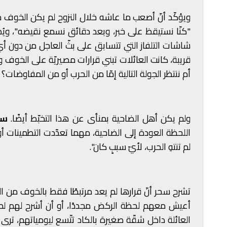
ويؤكّد أنّ أصعب ما عاشه خلال النزوح لم يكن الخوف
"كنّا نستيقظ على خبر، وبعد دقائق نسمع نقيضه"، ويُ
شاشات التلفاز التي تتسابق على بثّ العاجل من دون أي
قريبة، كانت العائلات تبني قرارات مصيريّة على الخو
أم ننتظر الجولة التالية إمّا من الحرب أو من المفاوضات؟
ولم يكن أهل الضاحية بمنأى عن هذا التخبّط أيضًا.
سح
اللحظة العودة إلى الضاحية، مهما تعدّدت التطمينات أو ت
لم تنتهِ الحرب، لأيّ سببٍ كان".
تشرح سحر أنّ قرارها لم يعد مرتبطًا فقط بالخوف من ا
أعيش معهم لحظة الركض مجددًا، أو أن أشرح لهم لماذ
العائلة داخل شقّة صغيرة بالكاد تتّسع ليومياتهم، تر