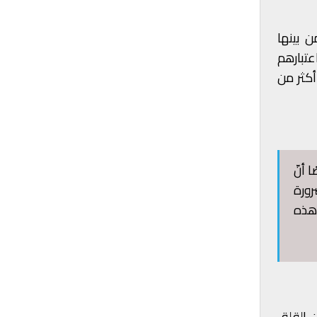
 بينها
عتبارهم
أكثر من
 أنّ
رورة
"هذه
 القلق