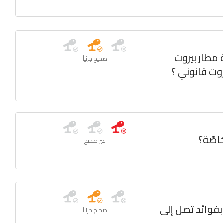
مطار بيروت
صحيح جزئياً
روت قانوني ؟
خاصّة؟
غير صحيح
بفوائد تصل إلى
صحيح جزئياً