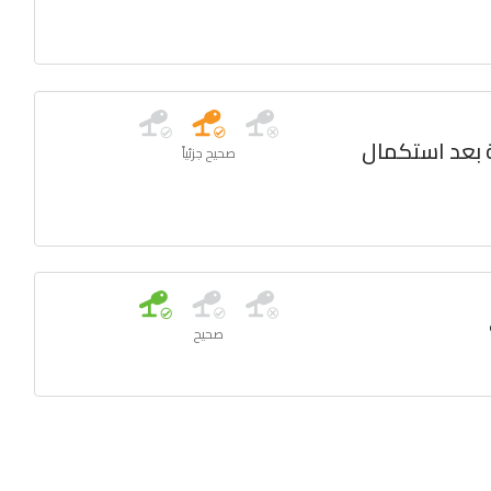
 بعد استكمال
صحيح جزئياً
صحيح
مطار بيروت
صحيح جزئياً