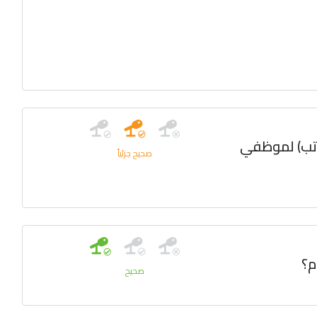
ف الرواتب والمستحقات المتأخرة (الـ ٦ رواتب) لموظفي
صحيح جزئياً
صحيح