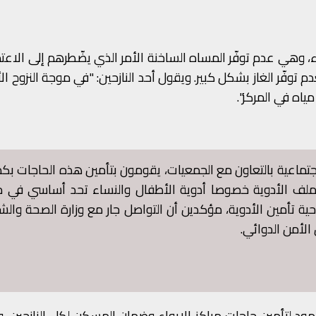
، وهي عدم توفّر المساه الساخنة الأمر الذي يضّطرهم إلى الاعت
دم توفّر الغاز بشكل كبير. ويقول أحد النازحين: "في موجة النزوح ال
ياه في المركز".
جتماعية بالتعاون مع الجمعيات، يقومون بتأمين هذه الحاجات بك
قى ملف الأدوية خصوصا أدوية الأطفال والنساء تحد أساسي في م
احية تأمين الأدوية، مؤكدين أن التواصل جار مع وزارة الصحة وال
الأمن الدوائي.
لجهود لتأمين حاجات مراكز الايواء وضمان المسكن لكل النازحين، ول