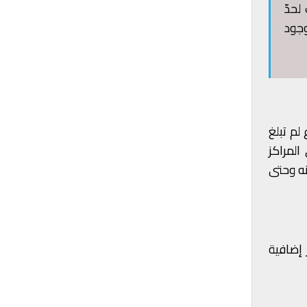
جّلين في مراكز الايواء فقد وصل إلى ما يقارب الـ122 ألف لحدّ
وجود
لم تبلغ
المراكز
نه وحتى
نا مراكز إضافية