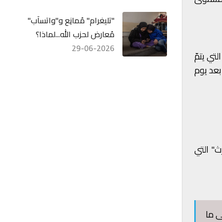
"تليغرام" مُمانِع و"واتسآب"
مُعارض لحزب الله...لماذا؟
29-06-2026
لتي يتمّ
بعد يوم
ث" التي
ا إلى ما