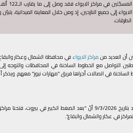
يقارب الـ759 ألف نازح، أما العدد الإجمالي للنازحين المس
يواء إلى جميع النازحين، إذ ومن خلال المعاينة الميدانية، يتبيّن 
 الطرقات.
ّن أن العديد من
مراكز الايواء
في محافظة الشمال وعكار والبقاع 
اطنين التواصل مع الخطوط الساخنة في المحافظات والتوجه إلى 
الساخنة في اتصالات أجراها فريق "مهارات نيوز" معهم. ويذكر أ
وزيرة الشؤون الاجتماعية حنين السيّد بتاريخ 9/3/2026 أنّ "بعد الضغط الكبير في بيروت، فتح
المراكز في عكار والشمال والبقاع".