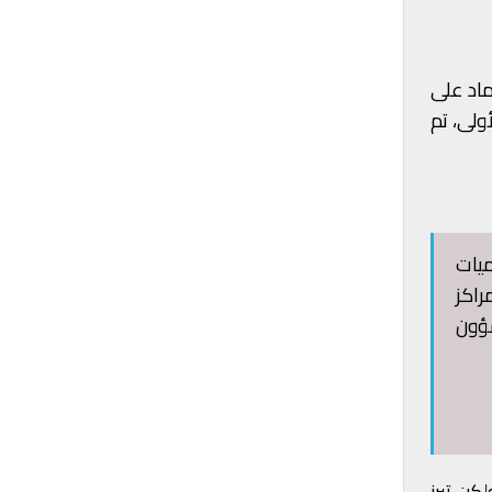
ماد على
أولى، تم
ميات
راكز
شؤون
كن تبرز