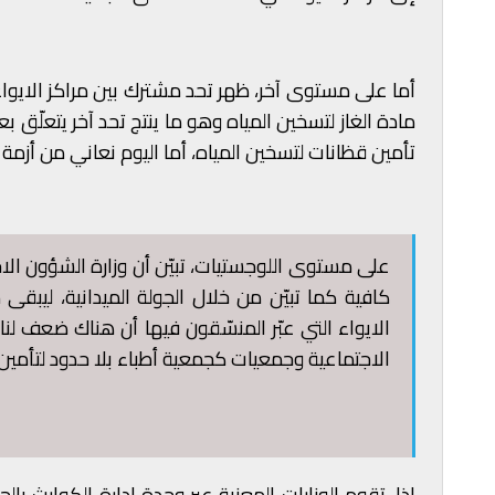
أما على مستوى آخر، ظهر تحد مشترك بين مراكز الايواء
مادة الغاز لتسخين المياه وهو ما ينتج تحد آخر يتعلّق بع
تأمين قظانات لتسخين المياه، أما اليوم نعاني من أزمة م
على مستوى اللوجستيات، تبيّن أن وزارة الشؤون الا
كافية كما تبيّن من خلال الجولة الميدانية، ليب
الايواء التي عبّر المنسّقون فيها أن هناك ضعف لن
الاجتماعية وجمعيات كجمعية أطباء بلا حدود لتأمين 
إذا، تقوم الوزارات المعنية عبر وحدة ادارة الكوارث با