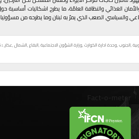
والأمان الغذائي والنظافة العامّة، ما يطرح اشكاليات أساسية حو
عي والسياسي الصعب الذي يمرّ به لبنان وما يطرحه من مسؤوليا
وبية
,الجنوب
,وحدة ادارة الكوارث
,وزارة الشؤون الاجتماعية
,البقاع
,الشمال
,عكار
 :
Fact-o-meter