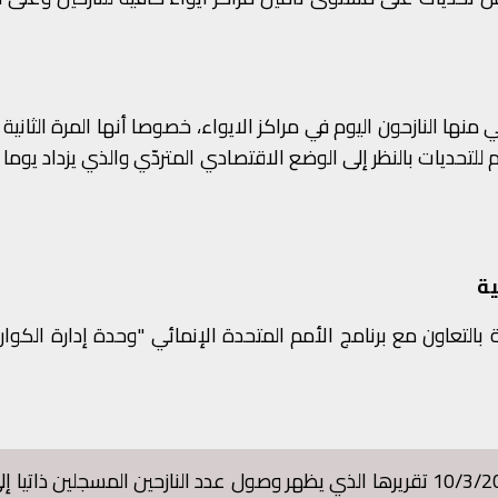
ي منها النازحون اليوم في مراكز الايواء، خصوصا أنها المرة الثانية ا
للتحديات بالنظر إلى الوضع الاقتصادي المتردّي والذي يزداد يوما 
ية
ة بالتعاون مع برنامج الأمم المتحدة الإنمائي "وحدة إدارة الكوار
وعلى مستوى ملف النزوح، نشرت الوحدة بتاريخ 10/3/2026 تقريرها الذي يظهر وصول عدد النازحين المسجلين ذاتي