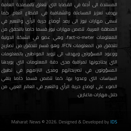
المستندة الى أدلة في القضايا التي تتعلق بالمصلحة العامة
بهدف تعزيز المساءلة والشفافية في القطاع العام. كما
تسعى مهارات نيوز الى رصد أوضاع حرية الرأي والتعبير في
المنطقة العربية. تتضمن مهارات نيوز قسما خاصا بالتحقق من
المعلومات fact-o-meter، وهي عضو في الشبكة الدولية
للتحقق من المعلومات IFCN. وهو قسم للتحقق من تصاريح
ووعود المسؤولين ويهدف الى تزويد المواطنين بالمعلومات
التي يحتاجونها لمراقبة مدى دقة المعلومات التي يوردها
المسؤولون في تصريحاتهم ومدى التزامهم في تطبيق
السياسات التي وعدوا بها. كما تتضمن قسما خاصا يلقي
الضوء على اوضاع حرية الرأي والتعبير في العالم العربي من
خلال مهارات ماغازين.
Maharat News © 2026. Designed & Developed by
IDS