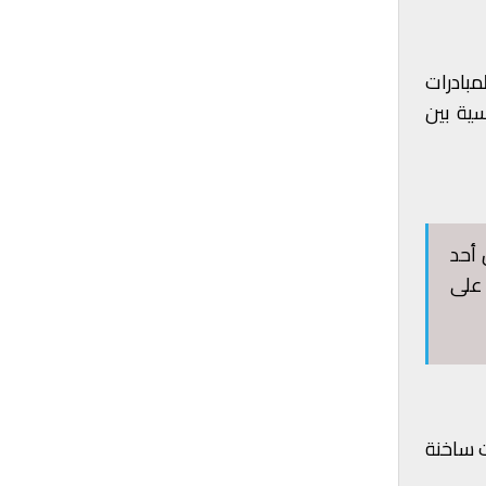
مبادرات
سية بين
 أحد
 على
ت ساخنة