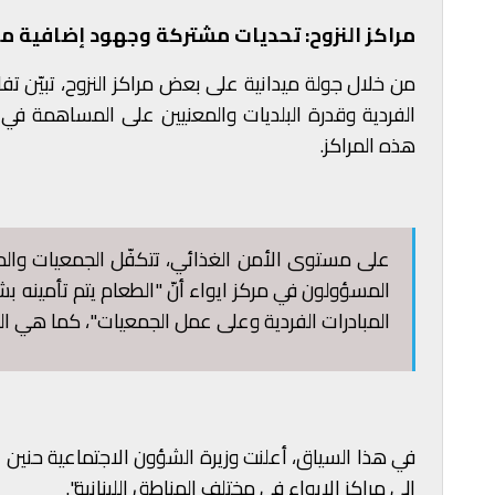
مراكز النزوح: تحديات مشتركة وجهود إضافية م
من خلال جولة ميدانية على بعض مراكز النزوح، تبيّن تف
الفردية وقدرة البلديات والمعنيين على المساهمة في
هذه المراكز.
على مستوى الأمن الغذائي، تتكفّل الجمعيات والمباد
المسؤولون في مركز ايواء أنّ "الطعام يتم تأمينه 
المبادرات الفردية وعلى عمل الجمعيات"، كما هي ال
في هذا السياق، أعلنت وزيرة الشؤون الاجتماعية حنين 
إلى مراكز الايواء في مختلف المناطق اللبنانية".