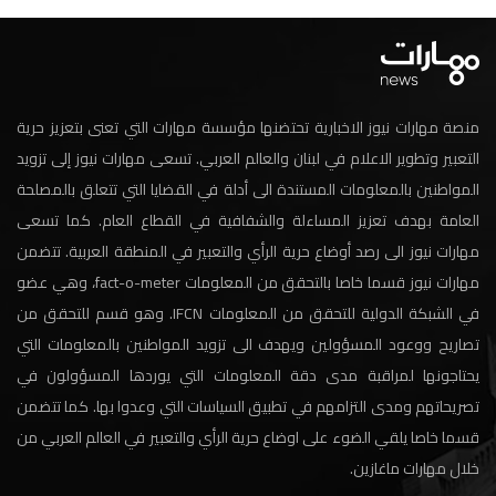
منصة مهارات نيوز الاخبارية تحتضنها مؤسسة مهارات التي تعنى بتعزيز حرية
التعبير وتطوير الاعلام في لبنان والعالم العربي. تسعى مهارات نيوز إلى تزويد
المواطنين بالمعلومات المستندة الى أدلة في القضايا التي تتعلق بالمصلحة
العامة بهدف تعزيز المساءلة والشفافية في القطاع العام. كما تسعى
مهارات نيوز الى رصد أوضاع حرية الرأي والتعبير في المنطقة العربية. تتضمن
مهارات نيوز قسما خاصا بالتحقق من المعلومات fact-o-meter، وهي عضو
في الشبكة الدولية للتحقق من المعلومات IFCN. وهو قسم للتحقق من
تصاريح ووعود المسؤولين ويهدف الى تزويد المواطنين بالمعلومات التي
يحتاجونها لمراقبة مدى دقة المعلومات التي يوردها المسؤولون في
تصريحاتهم ومدى التزامهم في تطبيق السياسات التي وعدوا بها. كما تتضمن
قسما خاصا يلقي الضوء على اوضاع حرية الرأي والتعبير في العالم العربي من
خلال مهارات ماغازين.