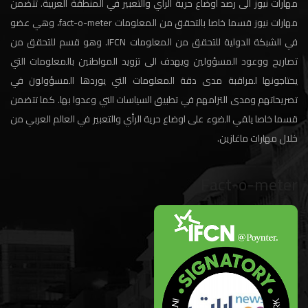
مهارات نيوز الى رصد أوضاع حرية الرأي والتعبير في المنطقة العربية. تتضمن
مهارات نيوز قسما خاصا بالتحقق من المعلومات fact-o-meter، وهي عضو
في الشبكة الدولية للتحقق من المعلومات IFCN. وهو قسم للتحقق من
تصاريح ووعود المسؤولين ويهدف الى تزويد المواطنين بالمعلومات التي
يحتاجونها لمراقبة مدى دقة المعلومات التي يوردها المسؤولون في
تصريحاتهم ومدى التزامهم في تطبيق السياسات التي وعدوا بها. كما تتضمن
قسما خاصا يلقي الضوء على اوضاع حرية الرأي والتعبير في العالم العربي من
خلال مهارات ماغازين.
Fact-o-meter