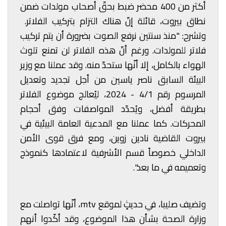
أكثر من 400 محضر ضبط بحقّ أصحاب مولدات ضمن
نطاق بيروت، قائلة إنّ هناك التزام بتركيب الفلاتر.
وتشرح: "منذ سنتين نرفع الصوت بضرورة أن يتم تركيب
فلاتر للمولدات. ورغم أنّ هذه الفلاتر لن تمنع تلوث
الهواء بالكامل، إلا أنّها ستحدّ منه. وقد عملنا مع وزير
البيئة السابق ناصر ياسين من أجل تجديد وتعديل
المرسوم رقم 4/1 - 2024، ليُعالج موضوع الفلاتر
بطريقة أفضل، ويُحدّد المواصفات وفق أحجام
المحركات. كما عملنا مع المدعية العامة البيئية في
بيروت القاضية نادين زوين، ومع فرق قوى الأمن
الداخلي خصوصاً قسم الأشرفية لاعتمادها كنموذج
وتعميمه في ما بعد".
وتضيف صليبا، في حديثٍ لموقع mtv، أنّها تواصلت مع
وزارة الصحة بشأن هذا الموضوع، وقد أكّدوا أنهم