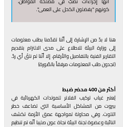
أنها إجراءات تصبّ في مصلحة المواطن،
كونهم "يفضلون الكحل على العمى".
هنا لا بدّ من الإشارة إلى أنّنا تقدّمنا بطلب معلومات
إلى وزارة البيئة للاطلاع على مدى الالتزام بتقديم
التقارير الفنية بالتفاصيل والأرقام، إلا أنّنا لم نلقَ أي ردّ.
(تجدون طلب المعلومات مرفقاً بالصّورة)
أكثر من 400 محضر ضبط
يُعتبر غياب تركيب الفلاتر للمولدات الكهربائية في
بيروت من المشاكل الأساسية التي تضاعف خطر
التلوث. وفي محاولة لمواجهة عمق الأزمة تكشف
النائبة وعضوة لجنة البيئة نجاة عون صليبا أنّه تم تنظيم