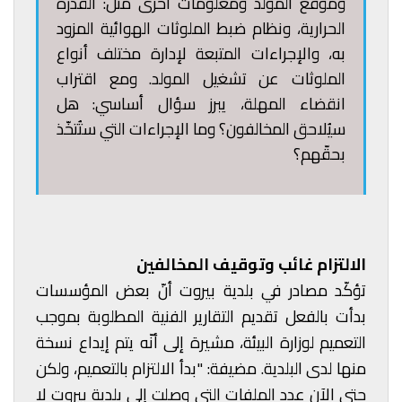
وموقع المولد ومعلومات أخرى مثل: القدرة
الحرارية، ونظام ضبط الملوثات الهوائية المزود
به، والإجراءات المتبعة لإدارة مختلف أنواع
الملوثات عن تشغيل المولد. ومع اقتراب
انقضاء المهلة، يبرز سؤال أساسي: هل
سيُلاحق المخالفون؟ وما الإجراءات التي ستُتخّذ
بحقّهم؟
الالتزام غائب وتوقيف المخالفين
تؤكّد مصادر في بلدية بيروت أنّ بعض المؤسسات
بدأت بالفعل تقديم التقارير الفنية المطلوبة بموجب
التعميم لوزارة البيئة، مشيرة إلى أنّه يتم إيداع نسخة
منها لدى البلدية. مضيفة: "بدأ الالتزام بالتعميم، ولكن
حتى الآن عدد الملفات التي وصلت إلى بلدية بيروت لا