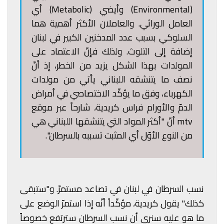
(Environmental) وأيضي (Metabolic) أي
العامل الوراثي. والعاملان الأكثر أهمية هما
السلوكي بسبب عدد المدخنين الكبير في لبنان
إضافة إلى التلوث. ولذلك فإنّ الاعتماد على
المولدات بهذا الشكل يزيد من الخطر، إذ أنّ
نصف ما يتنشقه اللبناني يأتي من مولدات
الكهرباء، وفق ما يؤكّد الاختصاصي في أمراض
الدمّ والأورام فراس كريدية، شارحاً عبر موقع
mtv أنّ "أكثر المواد التي يتنشقها اللبناني هي
من النوع الأوّل أي المثبت تسببه بالسرطان".
نسب السرطان في لبنان في تصاعد مستمرّ. و"ستبقى
كذلك" يقول كريدية، مؤكّداً أنّه إذا استمرّ الوضع على
ما هو عليه سنرى أن نسب السرطان سترتفع خصوصاً