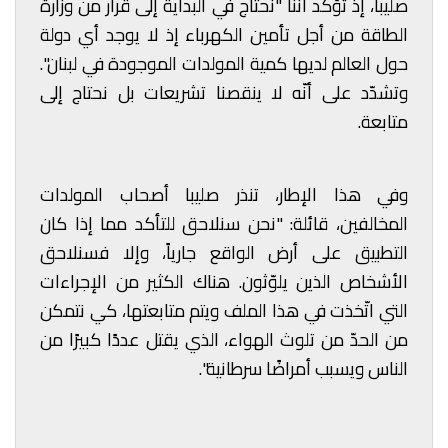
صليبا، إذ تؤكّد أنّنا "نحتاج في البداية إلى قرار من وزارة
الطاقة من أجل تأمين الكهرباء إذ لا يوجد أي دولة
حول العالم لديها كمية المولدات الموجودة في لبنان".
وتشدّد على أنّه لا ينقصنا تشريعات بل نحتاج إلى
متابعة.
وفي هذا الإطار، تنذر صليبا أصحاب المولدات
المخالفين، قائلة: "نحن سنلاحق للتأكد مما إذا كان
التطبيق على أرض الواقع جارياً، وإلا فسنلاحق
الأشخاص الذين يلوّثون. هناك الكثير من الإجراءات
التي اتّخذت في هذا الملف ويتم متابعتها، كي نتمكن
من الحدّ من تلوث الهواء، الذي يقتل عددًا كبيرًا من
الناس ويسبب أمراضًا سرطانية".