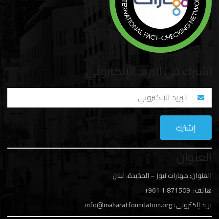
اشترك في البريد الإلكتروني
العنوان
العنوان: مهارات نيوز – الجدَيدة، لبنان
هاتف: 1
871509 961+
بريد إلكتروني:
info@maharatfoundation.org