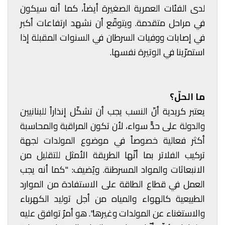
لدى الفئات العمرية الصغيرة أيضاً، كما أنه سيكون
في مراحل متقدمة. ويتوقّع أن نشهد ارتفاعات أكبر
في إصابات ووفيات السرطان في السنوات المقبلة إذا
استمرّينا في الوتيرة نفسها.
ما الحلّ؟
يعتبر كريدية أنّ النسب يجب أن تشكّل إنذاراً للبنانيين
والدولة على حدٍّ سواء، لأن تكون المراقبة والمحاسبة
أكثر فعالية خصوصاً في موضوع المولدات لجهة
تركيب الفلاتر بما أنّها الطريقة الأمثل للتقليل من
الانبعاثات والمواد المسرطنة. ويُضيف: "كما أنه يجب
العمل في قطاع الطاقة على الاستفادة من الموارد
الطبيعية كالهواء والمياه من أجل توليد الكهرباء
والاستغناء عن المولدات وغيرها". هو أمرٌ توافق عليه