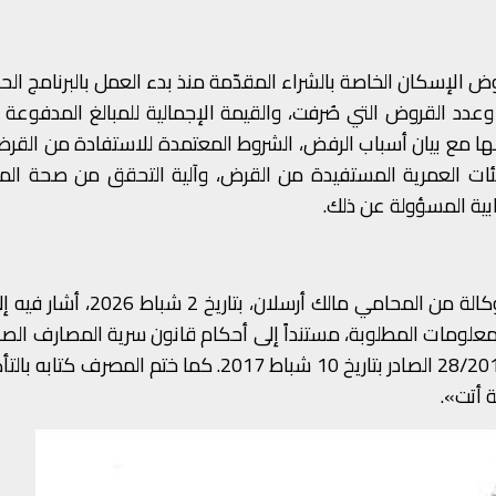
ض الإسكان الخاصة بالشراء المقدّمة منذ بدء العمل بالبرنامج الح
 وعدد القروض التي صُرفت، والقيمة الإجمالية للمبالغ المدفوعة
ضها مع بيان أسباب الرفض، الشروط المعتمدة للاستفادة من القر
الفئات العمرية المستفيدة من القرض، وآلية التحقق من صحة ال
ابية المسؤولة عن ذلك.
وقد وردنا جواب خطي من مصرف الإسكان، موقع بالوكالة من المحامي مالك أ
20، واعتذر عن تزويدنا بالمعلومات المطلوبة، مستنداً إلى أحكام قانون سرية المصارف الص
3 أيلول 1956، وأحكام المادة الثالثة من القانون رقم 28/2017 الصادر بتاريخ 10 شباط 2017. كما ختم
 أتت».