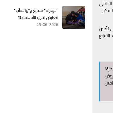
الداخلي
السكن.
"تليغرام" مُمانِع و"واتسآب"
مُعارض لحزب الله...لماذا؟
29-06-2026
ى تأمين
لتوزيع
زءًا
قروض
ظفين