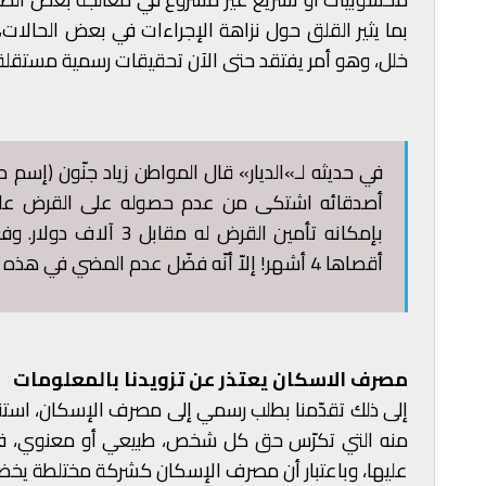
بما يثير القلق حول نزاهة الإجراءات في بعض الحالات،
خلل، وهو أمر يفتقد حتى الآن تحقيقات رسمية مستقلة 
في حديثه لـ»الديار» قال المواطن زياد جنّون (إ
أصدقائه اشتكى من عدم حصوله على القرض على 
بإمكانه تأمين القرض 
أقصاها 4 أشهر! إلاّ أنّه فضّل عدم المضي في هذه الخطوة، والاعتماد على الطرق الرسمية».
مصرف الاسكان يعتذر عن تزويدنا بالمعلومات
إلى ذلك تقدّمنا بطلب رسمي إلى مصرف الإسكان، استناد
منه التي تكرّس حق كل شخص، طبيعي أو معنوي، في ا
عليها، وباعتبار أن مصرف الإسكان كشركة مختلطة يخضع ل