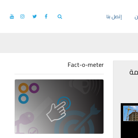
ن
إتصل بنا
Fact-o-meter
مة