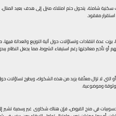
ت سكنية شاملة، يتحول حلم امتلاك منزل إلى هدف بعيد المنال، 
ن استقرار مفقود.
، برزت عدة انتقادات وتساؤلات حول آلية التوزيع والعدالة فيها، 
م أو تأخير معالجتها رغم استيفاء الشروط، مما يجعل النظام يبدو
 التي لا تزال معلّقة يزيد من هذه الشكوك، ويطرح تساؤلات حول
موثوقة وموضوعية.
حسوبيات في منح القروض، فإن هناك شكاوى غير رسمية تشير إل
، أو ربما عمليات نصب واحتيال تحاول الإيقاع بمن يرغب في شر