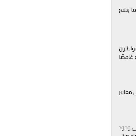
ما يدفع
مواطنون
 غامضًا
 معايير
ى وجود
اء منزل