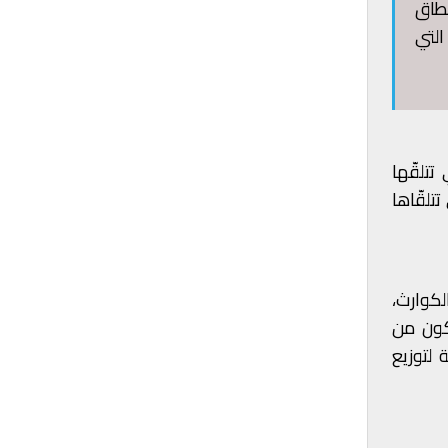
نطاق
التي
تلقّها
 التي تتلقّاها
لكوارث،
 العام، كما سيكون من
 لتوزيع