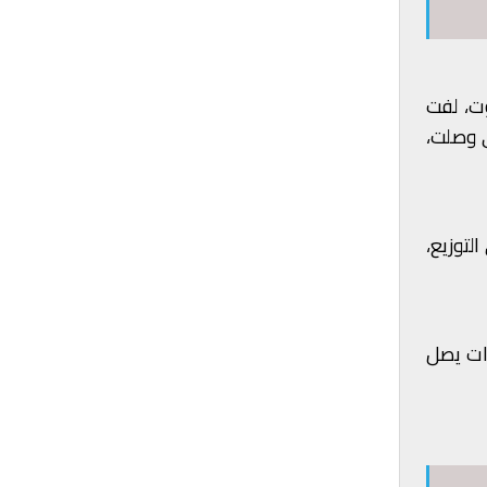
وت، لفت
لمساعدات التي وصلت،
التوزيع،
دات يصل