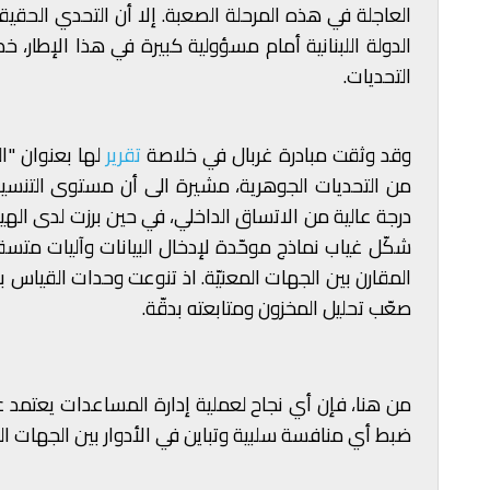
العاجلة في هذه المرحلة الصعبة. إلا أن التحدي الحقي
الدولة اللبنانية أمام مسؤولية كبيرة في هذا الإطار،
التحديات.
وقد وثقت مبادرة غربال في خلاصة
تقرير
من التحديات الجوهرية، مشيرة الى أن مستوى التنسي
درجة عالية من الاتساق الداخلي، في حين برزت لدى الهيئة
شكّل غياب نماذج موحّدة لإدخال البيانات وآليات متسقة
المقارن بين الجهات المعنيّة. اذ تنوعت وحدات القياس
صعّب تحليل المخزون ومتابعته بدقّة.
من هنا، فإن أي نجاح لعملية إدارة المساعدات يعتمد ع
ضبط أي منافسة سلبية وتباين في الأدوار بين الجهات ال