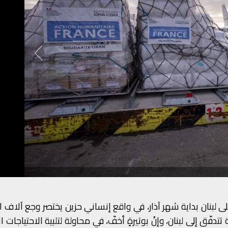
لى لبنان بداية شهر آذار، في واقع إنساني حزين يختصر وجع آلاف ال
دفّق إلى لبنان، وإنْ بوتيرةٍ أخفّ، في محاولة لتلبية الاحتياجات ا