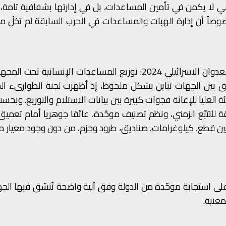
قي لا يكمن في تأمين المساعدات، بل في إدارتها بشفافية تامة،
 خصوصاً أن إدارة الهبات والمساعدات في الحرب السابقة لم تخلُ
لها بعنوان "العدوان الاسرائيلي 2024: توزيع المساعدات الإنسانية تحت 
ق بين الجهات تباين بشكل ملحوظ، إذ أظهرت لجنة الطوارىء ال
 العليا للإغاثة فجوات كبيرة بين بيانات الاستلام والتوزيع. وبحسب
 للتتبّع الزمني، ونظم تصنيف موحّدة، عائقا جوهريا أمام تعميق 
 بين قطع، كيلوغرامات، صناديق، طرود وحزم، من دون وجود معيار م
لى استجابة موحّدة من الدولة وفق آلية واضحة تُنسّق فيها الج
معنية.