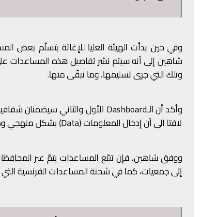
وفي حين بدأت الهيئة العليا للإغاثة بتسلّم بعض ال
وتلك التي جرى تسليمها، وما تبقّى منها.
وأكد أن الـDashboard الأول والثاني س
لافتا الى أن إدخال المعلومات (Data) بشكل منهجي ودقيق يحتاج إلى بعض الوقت.
ووفق شاهين، فإن تتبّع المساعدات يتمّ عبر المحافظات 
إلى جمعيات، كما في شحنة المساعدات الفرنسية التي حد