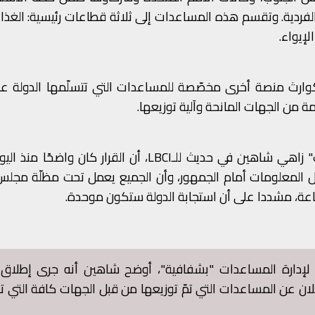
بادرات الفردية. وتقسم هذه المساعدات إلى ثلاثة قطاعات رئيسية: الغذ
وارث منصة أخرى مخصّصة للمساعدات التي تتسلّمها الدولة عبر
ة من الجهات المانحة وآلية توزيعها.
في هذا الإطار، أكد رئيس "وحدة إدارة مخاطر الكوارث" زاهي شاهين في حديث للـLBCI، أن القرار كا
ل المعلومات أمام الجمهور، وأن الجميع يعمل تحت مظلّة مجلس 
عة، مشددا على أن استجابة الدولة ستكون موحدة.
 لإدارة المساعدات "بشفافية"، أوضح شاهين أنه جرى إطلاق 
الإعلان عن المساعدات التي تمّ توزيعها من قبل الجهات كافة التي 