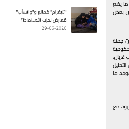
 ما يضع
 من بعض
"تليغرام" مُمانِع و"واتسآب"
مُعارض لحزب الله...لماذا؟
29-06-2026
المجهر"، جملة
حكومية
 غربال،
التحليل
وحد، ما
هود، مع