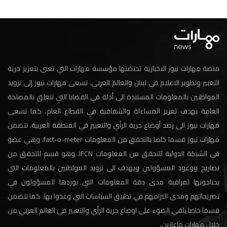
منصة مهارات نيوز الاخبارية تحتضنها مؤسسة مهارات التي تعنى بتعزيز حرية
التعبير وتطوير الاعلام في لبنان والعالم العربي. تسعى مهارات نيوز إلى تزويد
المواطنين بالمعلومات المستندة الى أدلة في القضايا التي تتعلق بالمصلحة
العامة بهدف تعزيز المساءلة والشفافية في القطاع العام. كما تسعى
مهارات نيوز الى رصد أوضاع حرية الرأي والتعبير في المنطقة العربية. تتضمن
مهارات نيوز قسما خاصا بالتحقق من المعلومات fact-o-meter، وهي عضو
في الشبكة الدولية للتحقق من المعلومات IFCN. وهو قسم للتحقق من
تصاريح ووعود المسؤولين ويهدف الى تزويد المواطنين بالمعلومات التي
يحتاجونها لمراقبة مدى دقة المعلومات التي يوردها المسؤولون في
تصريحاتهم ومدى التزامهم في تطبيق السياسات التي وعدوا بها. كما تتضمن
قسما خاصا يلقي الضوء على اوضاع حرية الرأي والتعبير في العالم العربي من
خلال مهارات ماغازين.