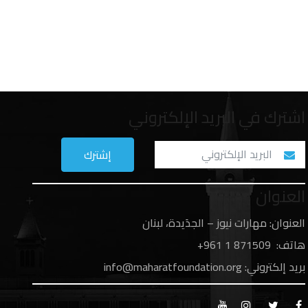
اشترك في البريد الإلكتروني
العنوان
العنوان: مهارات نيوز – الجدَيدة، لبنان
هاتف: 1
871509 961+
بريد إلكتروني:
info@maharatfoundation.org