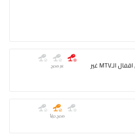
: بيان المكتب الاعلامي لرئاسة الجمهورية حول حق اقفال الـMTV غير
غير صحيح
صحيح جزئياً