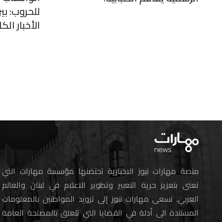
للحروب: بي
الأخبار الكا
منصة مهارات نيوز الاخبارية تحتضنها مؤسسة مهارات التي
تعنى بتعزيز حرية التعبير وتطوير الاعلام في لبنان والعالم
العربي. تسعى مهارات نيوز إلى تزويد المواطنين بالمعلومات
المستندة الى أدلة في القضايا التي تتعلق بالمصلحة العامة