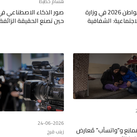
هشام حطيط
موازنة المواطن 2026 في وزارة
صور الذكاء الاصطناعي في
جتماعية: الشفافية
حين تصنع الحقيقة الزائفة
24-06-2026
مُمانِع و"واتسآب" مُعارض
زينب فرج