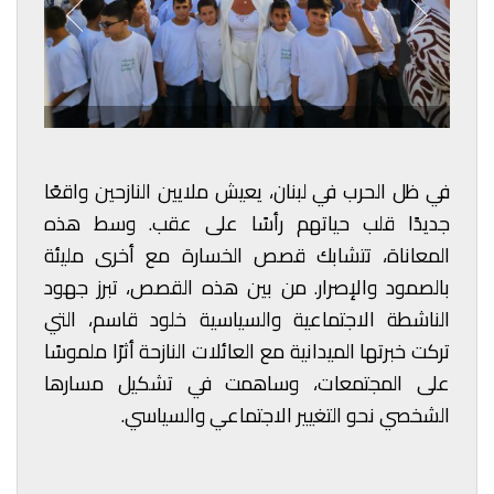
في ظل الحرب في لبنان، يعيش ملايين النازحين واقعًا
جديدًا قلب حياتهم رأسًا على عقب. وسط هذه
المعاناة، تتشابك قصص الخسارة مع أخرى مليئة
بالصمود والإصرار. من بين هذه القصص، تبرز جهود
الناشطة الاجتماعية والسياسية خلود قاسم، التي
تركت خبرتها الميدانية مع العائلات النازحة أثرًا ملموسًا
على المجتمعات، وساهمت في تشكيل مسارها
الشخصي نحو التغيير الاجتماعي والسياسي.