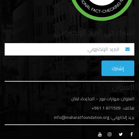
اشترك في البريد الإلكتروني
العنوان
العنوان: مهارات نيوز – الجدَيدة، لبنان
هاتف: 1
871509 961+
بريد إلكتروني:
info@maharatfoundation.org