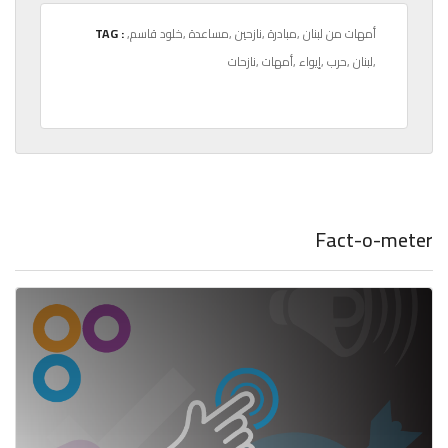
,أمهات من لبنان
,مبادرة
,نازحين
,مساعدة
,خلود قاسم
TAG :
,لبنان
,حرب
,إيواء
,أمهات
,نازحات
Fact-o-meter