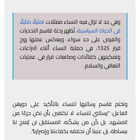
وفي بلد لا تزال فيه النساء ممثلات
تمثيلًا ضئيلًا
في الحياة السياسية
، تُظهر رحلة قاسم التحديات
والفرص على حد سواء. ويعكس عملها روح
قرار 1325، في حماية النساء أثناء النزاعات
وتمكينهن كقائدات وصانعات قرار في عمليات
التعافي والسلام.
وتختم قاسم رسالتها للنساء بالتأكيد على دورهن
الفاعل: "رسالتي للنساء، لا تكتفين بأن تكن جزءًا من
المشهد، بل كُن من يشكّله. المستقبل لن يُمنح لنا
ببساطة، بل علينا أن نحققه بكفاءتنا وإصرارنا".