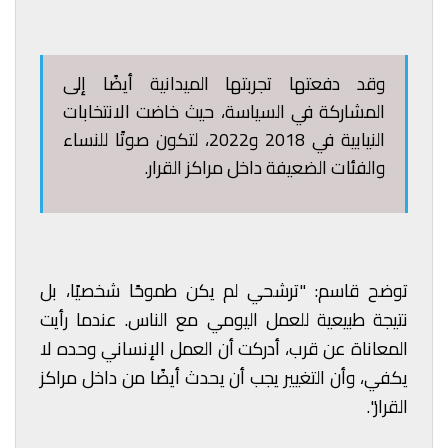
وقد دفعتها تجربتها الميدانية أيضًا إلى
المشاركة في السياسة، حيث خاضت الانتخابات
النيابية في 2018 و2022، لتكون صوتًا للنساء
والفئات الضعيفة داخل مراكز القرار.
توضح قاسم: "ترشحي لم يكن طموحًا شخصيًا، بل
نتيجة طبيعية للعمل اليومي مع الناس. عندما رأيت
المعاناة عن قرب، أدركت أن العمل الإنساني وحده لا
يكفي، وأن التغيير يجب أن يحدث أيضًا من داخل مراكز
القرار".