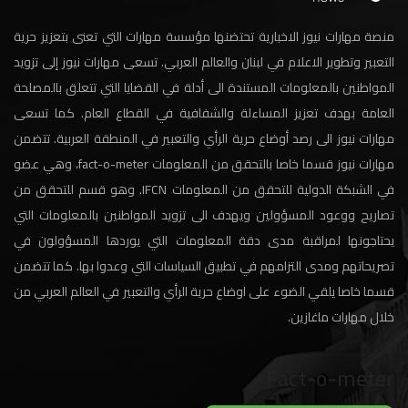
منصة مهارات نيوز الاخبارية تحتضنها مؤسسة مهارات التي تعنى بتعزيز حرية
التعبير وتطوير الاعلام في لبنان والعالم العربي. تسعى مهارات نيوز إلى تزويد
المواطنين بالمعلومات المستندة الى أدلة في القضايا التي تتعلق بالمصلحة
العامة بهدف تعزيز المساءلة والشفافية في القطاع العام. كما تسعى
مهارات نيوز الى رصد أوضاع حرية الرأي والتعبير في المنطقة العربية. تتضمن
مهارات نيوز قسما خاصا بالتحقق من المعلومات fact-o-meter، وهي عضو
في الشبكة الدولية للتحقق من المعلومات IFCN. وهو قسم للتحقق من
تصاريح ووعود المسؤولين ويهدف الى تزويد المواطنين بالمعلومات التي
يحتاجونها لمراقبة مدى دقة المعلومات التي يوردها المسؤولون في
تصريحاتهم ومدى التزامهم في تطبيق السياسات التي وعدوا بها. كما تتضمن
قسما خاصا يلقي الضوء على اوضاع حرية الرأي والتعبير في العالم العربي من
خلال مهارات ماغازين.
Fact-o-meter