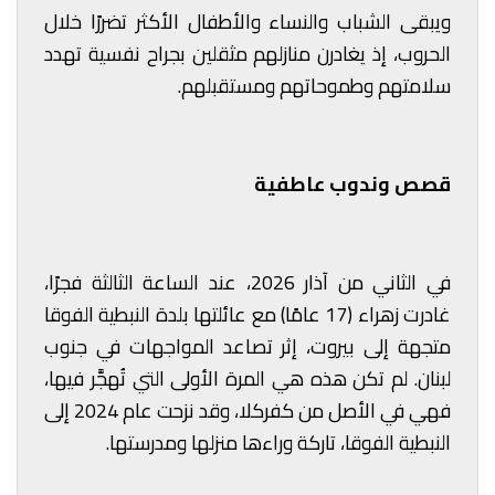
ويبقى الشباب والنساء والأطفال الأكثر تضررًا خلال
الحروب، إذ يغادرن منازلهم مثقلين بجراح نفسية تهدد
سلامتهم وطموحاتهم ومستقبلهم.
قصص وندوب عاطفية
في الثاني من آذار 2026، عند الساعة الثالثة فجرًا،
غادرت زهراء (17 عامًا) مع عائلتها بلدة النبطية الفوقا
متجهة إلى بيروت، إثر تصاعد المواجهات في جنوب
لبنان. لم تكن هذه هي المرة الأولى التي تُهجَّر فيها،
فهي في الأصل من كفركلا، وقد نزحت عام 2024 إلى
النبطية الفوقا، تاركة وراءها منزلها ومدرستها.