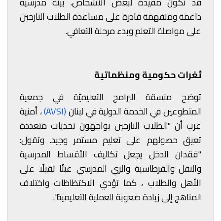
قد تكون مفيدة لبعض الأشخاص. بيئة مدرسية
داعمة ومتفهمة قادرة على مساعدة الطلاب النازحين
على مواصلة التعلم وبدء مرحلة التعافي.
ثغرات حكومية ومنظماتية
توضح منسقة البرامج التعليميّة في
جمعية
المتطوعين في الخدمة الدولية
في لبنان
(AVSI)
، أمنية
عرب أن "الطلاب النازحين يواجهون تحديات متعددة
تعيق حصولهم على تعليم مستمر وجيد. وتقول:
"فقدان الدخل يجعل تكاليف الأقساط المدرسية
والنقل والقرطاسية والزي المدرسي عبئًا ثقيلًا على
الأهل والطلاب ، كما تؤدي الاكتظاظات واختلاف
المناهج إلى زيادة صعوبة العملية التعليمية".