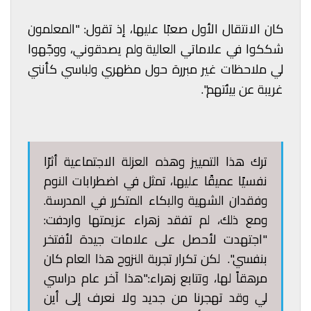
كان الانتقال الأول صعبًا عليها، إذ تقول: "المعلمون
شككوا في علاماتي العالية ولم يصدقوني، ووجّهوا
لي ملاحظات غير مبررة حول مظهري ولباسي كأنني
غريبة عن بيئتهم".
ترك هذا التمييز وهذه العزلة الاجتماعية أثرًا
نفسيًا عميقًا عليها، تمثل في اضطرابات النوم
وفقدان الشهية والبكاء المتكرر في المدرسة.
ومع ذلك، لم تفقد زهراء عزيمتها واردفت:
"اجتهدت لأحصل على علامات جيدة لأفتخر
بنفسي". لكن تكرار تجربة النزوح هذا العام كان
مرهقاً لها، وتتابع زهراء:"هذا آخر عام دراسي
لي وقد تهجرنا من جديد ولا نعرف إلى أين