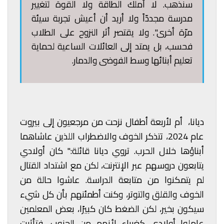
سنذهب. لا أملك الطاقة ولا القوة لتغيير
مدرسة مجددّاً ولا أريد أن أعيش تجربة سيئة
مرّة أخرى". ولا يقتصر أثر النزوح على الطلاب
فحسب، بل يمتد إلى العائلات الساعية لحماية
تعليم أبنائها وسط الفوضى والدمار.
ديانا، أم لأربعة أطفال نزحت من مرجعيون إلى بيروت
عام 2024، تتذكر الخوف والاضطراب اللذين عاشاهما
أبناؤها خلال الحرب. تروي ديانا قائلة:" كان أولادي
يتابعون دروسهم عبر الإنترنت، لكن مع اشتداد القتال
لم يتمكنوا من متابعة الدراسة. عاشوا حالة من
الخوف والقلق والتوتر، وكنت أطمئنهم بأن كل شيء
سيكون بخير، لكن الضغط كان كبيرًا، بعض المعلمين
عاملوا أولادي كغرباء لأنهم من الجنوب، فتأثرت