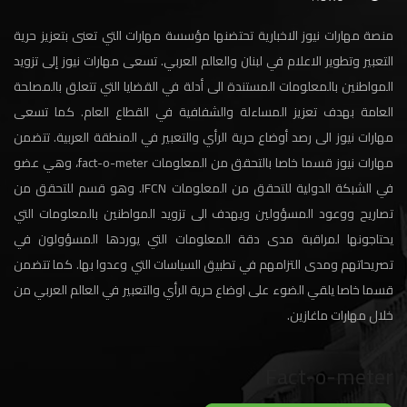
منصة مهارات نيوز الاخبارية تحتضنها مؤسسة مهارات التي تعنى بتعزيز حرية
التعبير وتطوير الاعلام في لبنان والعالم العربي. تسعى مهارات نيوز إلى تزويد
المواطنين بالمعلومات المستندة الى أدلة في القضايا التي تتعلق بالمصلحة
العامة بهدف تعزيز المساءلة والشفافية في القطاع العام. كما تسعى
مهارات نيوز الى رصد أوضاع حرية الرأي والتعبير في المنطقة العربية. تتضمن
مهارات نيوز قسما خاصا بالتحقق من المعلومات fact-o-meter، وهي عضو
في الشبكة الدولية للتحقق من المعلومات IFCN. وهو قسم للتحقق من
تصاريح ووعود المسؤولين ويهدف الى تزويد المواطنين بالمعلومات التي
يحتاجونها لمراقبة مدى دقة المعلومات التي يوردها المسؤولون في
تصريحاتهم ومدى التزامهم في تطبيق السياسات التي وعدوا بها. كما تتضمن
قسما خاصا يلقي الضوء على اوضاع حرية الرأي والتعبير في العالم العربي من
خلال مهارات ماغازين.
Fact-o-meter