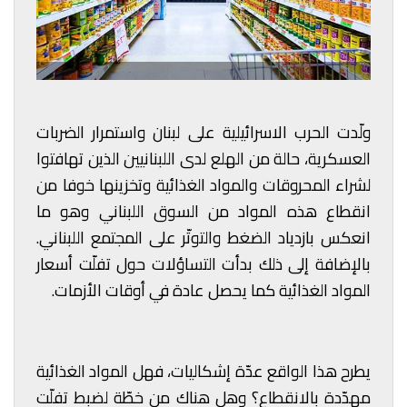
ولّدت الحرب الاسرائيلية على لبنان واستمرار الضربات
العسكرية، حالة من الهلع لدى اللبنانيين الذين تهافتوا
لشراء المحروقات والمواد الغذائية وتخزينها خوفا من
انقطاع هذه المواد من السوق اللبناني وهو ما
انعكس بازدياد الضغط والتوتّر على المجتمع اللبناني.
بالإضافة إلى ذلك بدأت التساؤلات حول تفلّت أسعار
المواد الغذائية كما يحصل عادة في أوقات الأزمات.
يطرح هذا الواقع عدّة إشكاليات، فهل المواد الغذائية
مهدّدة بالانقطاع؟ وهل هناك من خطّة لضبط تفلّت