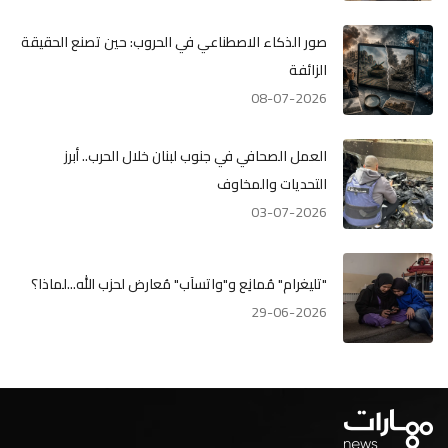
صور الذكاء الاصطناعي في الحروب: حين تصنع الحقيقة
الزائفة
08-07-2026
العمل الصحافي في جنوب لبنان خلال الحرب.. أبرز
التحديات والمخاوف
03-07-2026
"تليغرام" مُمانِع و"واتسآب" مُعارض لحزب الله...لماذا؟
29-06-2026