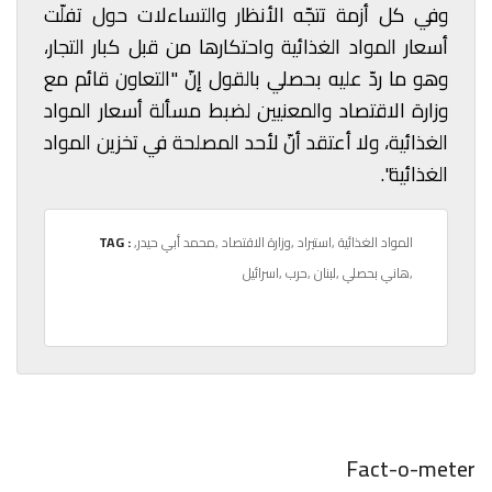
وفي كل أزمة تتجّه الأنظار والتساءلات حول تفلّت
أسعار المواد الغذائية واحتكارها من قبل كبار التجار،
وهو ما ردّ عليه بحصلي بالقول إنّ "التعاون قائم مع
وزارة الاقتصاد والمعنيين لضبط مسألة أسعار المواد
الغذائية، ولا أعتقد أنّ لأحد المصلحة في تخزين المواد
الغذائية".
,المواد الغذائية
,استيراد
,وزارة الاقتصاد
,محمد أبي حيدر
TAG :
,هاني بحصلي
,لبنان
,حرب
,اسرائيل
Fact-o-meter