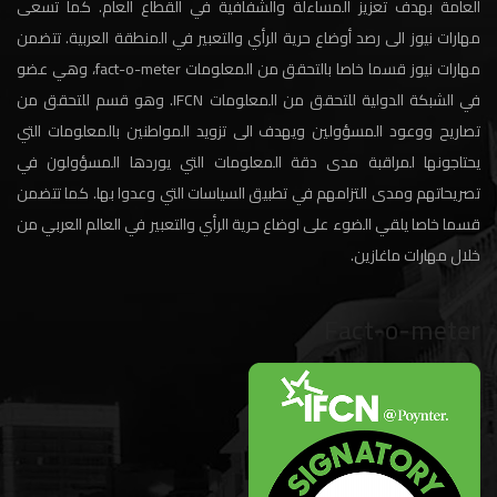
العامة بهدف تعزيز المساءلة والشفافية في القطاع العام. كما تسعى
مهارات نيوز الى رصد أوضاع حرية الرأي والتعبير في المنطقة العربية. تتضمن
مهارات نيوز قسما خاصا بالتحقق من المعلومات fact-o-meter، وهي عضو
في الشبكة الدولية للتحقق من المعلومات IFCN. وهو قسم للتحقق من
تصاريح ووعود المسؤولين ويهدف الى تزويد المواطنين بالمعلومات التي
يحتاجونها لمراقبة مدى دقة المعلومات التي يوردها المسؤولون في
تصريحاتهم ومدى التزامهم في تطبيق السياسات التي وعدوا بها. كما تتضمن
قسما خاصا يلقي الضوء على اوضاع حرية الرأي والتعبير في العالم العربي من
خلال مهارات ماغازين.
Fact-o-meter