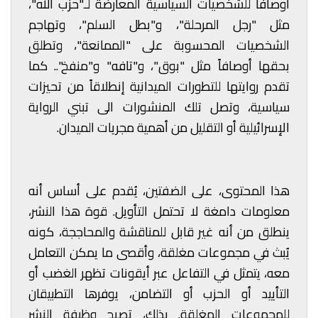
أوصافًا للشخصيات السياسية المعارضة لـ"حزب الله"،
مثل "رجل المرحلة"، و"بطل السلم"، وتهاجم
الشخصيات المحسوبة على "الممانعة"، وتطلق
بحقها أوصافاً مثل "بوق"، و"تافه" و"منفخ".. كما
تقدم روايتها للتطورات الميدانية إنطلاقاً من تحيزات
سياسية، وتصل تلك المنشورات الى تبني الرواية
الإسرائيلية أو التقليل من أهمية مجريات الميدان.
هذا المحتوى، على الضفتين، يُقدم على أساس أنه
معلومات دامغة لا تحتمل التأويل. قوة هذا النشر،
ينطلق من أنه غير قابل للمناقشة والمحاججة، كونه
يُبث في مجموعات مغلقة، وأقصى ما يمكن التعامل
معه، يتمثل في التفاعل عبر أيقونات تظهر الغضب أو
التأييد أو الحزب أو التضامن، يوفرها التطبيقان
للمجموعات المغلقة. بذلك، تصبح وظيفة النشر