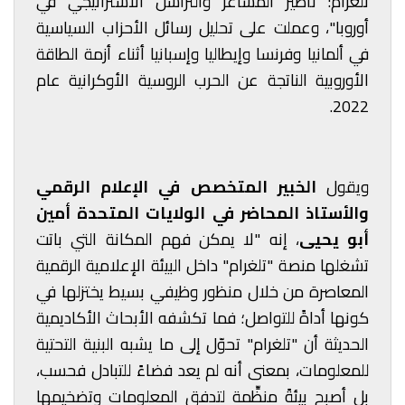
تلغرام: تأطير المشاعر والتراسل الاستراتيجي في
أوروبا"، وعملت على تحليل رسائل الأحزاب السياسية
في ألمانيا وفرنسا وإيطاليا وإسبانيا أثناء أزمة الطاقة
الأوروبية الناتجة عن الحرب الروسية الأوكرانية عام
2022.
ويقول
الخبير المتخصص في الإعلام الرقمي
والأستاذ المحاضر في الولايات المتحدة أمين
أبو يحيى
، إنه "لا يمكن فهم المكانة التي باتت
تشغلها منصة "تلغرام" داخل البيئة الإعلامية الرقمية
المعاصرة من خلال منظور وظيفي بسيط يختزلها في
كونها أداةً للتواصل؛ فما تكشفه الأبحاث الأكاديمية
الحديثة أن "تلغرام" تحوّل إلى ما يشبه البنية التحتية
للمعلومات، بمعنى أنه لم يعد فضاءً للتبادل فحسب،
بل أصبح بيئةً منظِّمة لتدفق المعلومات وتضخيمها