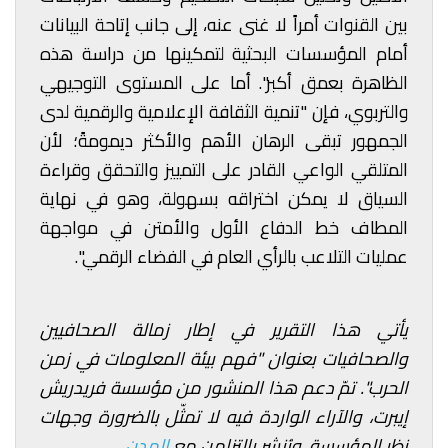
بين القنوات أمراً لا غنى عنه، إلى جانب إتاحة البيانات
أمام المؤسسات البحثية لتمكينها من دراسة هذه
الظاهرة بعمق أكبر". أما على المستوى التوجيهي
والتربوي، فإن "تنمية الثقافة الإعلامية والرقمية لدى
الجمهور تبقى الرهان الأهم والأكثر ديمومةً؛ لأن
المتلقي الواعي القادر على التمييز والتحقق وقراءة
السياق لا يمكن اختراقه بسهولة، وهو في نهاية
المطاف خط الدفاع الأول والأمتن في مواجهة
عمليات التلاعب بالرأي العام في الفضاء الرقمي".
يأتي هذا التقرير في إطار زمالة الصحافيين
والصحافيات بعنوان "فهم بيئة المعلومات في زمن
الحرب". تمّ دعم هذا المنشور من مؤسسة فريدريش
إيبرت، والآراء الواردة فيه لا تمثّل بالضرورة وجهات
نظر المؤسسة. ويُنشر بالتزامن مع
المدن
.