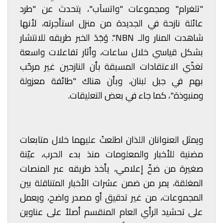
"تلغرام" ومجموعات "واتسآب"، يتحدث عن "طرد
عائلة نازحة في الجديدة من منزل استأجرته، لأنها
شاهدت المنار والـ NBN". وَجَدَ الخبر طريقه للانتشار
بشكل قياسي خلال ساعات، وأثار تفاعلات واسعة
تغذّي الاعتقادات المسبقة بأن النازحين غير مرحّب
بهم في جبل لبنان، وبأن هناك "طائفة معزولة
ومنبوذة"، كما جاء في بعض التعليقات.
ويمثل العنوانان اللذان اطلعتُ عليهما خلال متابعات
مضنية للأخبار والمعلومات منذ بدء الحرب، عيّنة
صغيرة من ضخّ إعلامي، يأخذ طريقه عبر المنصات
المغلقة، يمر من ضمن عشرات الأخبار المتناقلة بين
المجموعات، من غير تدقيق أو مصدر واضح، ويعمل
على تحشيد الرأي العام المنقسم أصلاً على عناوين