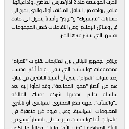
الحرب الموسعة منذ 2 آذار/مارس الماضي، وتداعياتها،
ويلقى رواجه من التناقل المكثف أولاً، والذي يخرج الى
حسابات "فايسبوك" و"تويتر" وأحياناً يتحول الى مادة
في وسائل الإعلام، ومن التفاعلات ضمن المجموعات
نفسها التي ينتشر عبرها الخبر.
وينوّع الجمهور اللبناني بين المتابعات لقنوات "تلغرام"
ومجموعات "واتسآب" التي تلقى رواجاً أكبر. وحسب
رصد قنوات "تلغرام"، يتبين أن أغلبية الناشرين في لبنان،
هم من أنصار "محور الممانعة"، وقد لجأوا إليه بعد
سلسلة تدابير اتخذتها شركة "ميتا"، المالكة
لـ"واتسآب"، لجهة حظر المحتوى السياسي أو ناشري
المعلومات السياسية، وهي قيود غير متوفرة في
"تلغرام".. أما "واتسآب"، فهو يحظى بانتشار أوسع في
البيئة المعارضة لـ"حزب الله" وإيران، وغالباً ما تكون