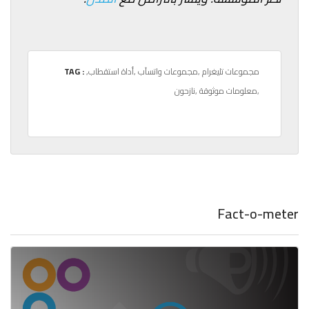
,مجموعات تليغرام
,مجموعات واتسآب
,أداة استقطاب
TAG :
,معلومات موثوقة
,نازحون
Fact-o-meter