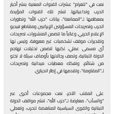
نمت في "تلغرام" عشرات القنوات المعنية بنشر أخبار
الحرب وتداعياتها. تنشر تلك القنوات المؤيدة
بمعظمها لـ"الممانعة"، بيانات "حزب الله" وتطورات
الحرب وتصريحات المسؤولين الإيرانيين ومقاطع فيديو
الإعلام الحربي. وغالباً ما تتضمن المنشورات، تصريحات
وتقديرات موقف لشخصيات غير معروفة، وليس لها
أي مسمى عملي، لكنها تتضمن تحليلات تهاجم
الدولة اللبنانية، وتصف رجالاتها بأوصاف سيئة لا تخلو
من شتائم، وتفكك معطيات ميدانية وتصريحات
لـ"المقاومة"، وتقدمها في إطار انحيازي.
على المقلب الآخر، نمت مجموعات أخرى عبر
"واتسآب"، معارضة لـ"حزب الله"، تنشر مواقف الدولة
اللبنانية والقوى السياسية المناهضة للحرب، وتعطي