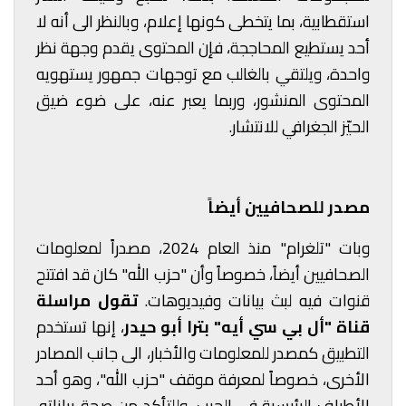
استقطابية، بما يتخطى كونها إعلام، وبالنظر الى أنه لا
أحد يستطيع المحاججة، فإن المحتوى يقدم وجهة نظر
واحدة، ويلتقي بالغالب مع توجهات جمهور يستهويه
المحتوى المنشور، وربما يعبر عنه، على ضوء ضيق
الحيّز الجغرافي للانتشار.
مصدر للصحافيين أيضاً
وبات "تلغرام" منذ العام 2024، مصدراً لمعلومات
الصحافيين أيضاً، خصوصاً وأن "حزب الله" كان قد افتتح
قنوات فيه لبث بيانات وفيديوهات.
تقول مراسلة
قناة "أل بي سي أيه" بترا أبو حيدر
، إنها تستخدم
التطبيق كمصدر للمعلومات والأخبار، الى جانب المصادر
الأخرى، خصوصاً لمعرفة موقف "حزب الله"، وهو أحد
الأطراف الرئيسية في الحرب، وللتأكد من صحة بياناته.