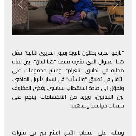
"نازحو الحزب يحتلون ثانوية رفيق الحريري الثانية". تنقّل
هذا العنوان الذي نشرته منصة "هنا لبنان"، بين قناة
محلية في تطبيق "تلغرام"، وعشر مجموعات على
الأقل في تطبيق "واتسآب" في نيسان/أبريل الماضي،
وتحوّل الى مادة استقطاب سياسي، يغذي المخاوف
بين اللبنانيين، ويزيد من الانقسامات بينهم على
خلفيات سياسية ومذهبية.
ومثله، على المقلب الآخر، انتشر خبر في قنوات