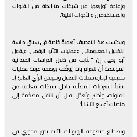
وإعادة توزيعها عبر شبكات مترابطة من القنوات
والمستخدمين والأدوات الآلية".
ويكتسب هذا التوصيف أهميةً خاصة في سياق دراسة
التضليل المعلوماتي وعمليات التأثير الرقمي. ويقول
أبو يحيى إن "الثابت من خلال الدراسات الميدانية
الموسّعة أن تلغرام بات يُوظَّف بوصفه غرفة عمليات
حقيقية لإدارة حملات التضليل وتجييش الرأي العام؛ إذ
تنشأ السرديات المضلِّلة داخل شبكات مغلقة من
القنوات، وتُختبر وتُعدَّل، قبل أن تنتقل مضخَّمةً إلى
منصات أوسع انتشاراً".
وتضطلع منظومة الروبوتات الآلية بدور محوري في