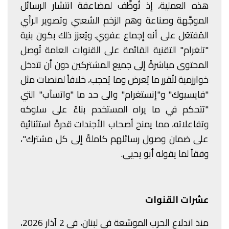
هذه العملية، إذ تُوظَّف لمضاعفة انتشار الرسائل
الموجَّهة وصناعة وهم الزخم الشعبي وتصوير الرأي
المُفتعَل على أنه إجماع عفوي. ويُعزز ذلك بكون بنية
"تلغرام" التقنية القائمة على القنوات العامة تُوصل
المحتوى مباشرةً إلى جميع المشتركين دون أن تتدخل
خوارزمية لتُقرر ما يُعرض وما يُحجب، خلافاً لمنصات مثل
"فايسبوك" و"إنستغرام" والى حد ما "واتسآب" التي
"تتحكم في ما يراه المستخدم بناءً على سلوكه
وتفاعلاته، مما يمنح أصحاب الأجندات قدرةً استثنائية
على ضمان وصول رسائلهم كاملةً إلى كل مشترك"،
وفقاً لما يقوله أبو يحيى.
عشرات القنوات
منذ اندلاع الحرب الموسّعة في لبنان، في 2 آذار 2026،