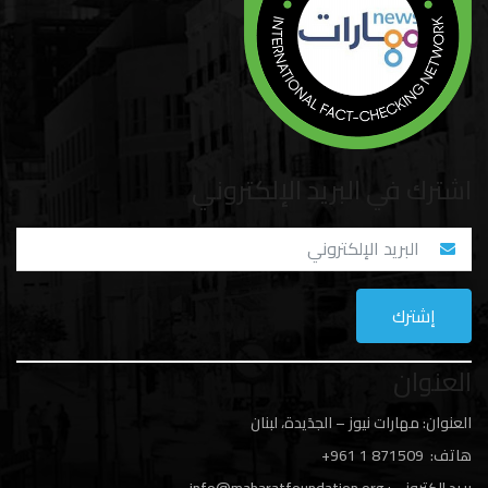
اشترك في البريد الإلكتروني
العنوان
العنوان: مهارات نيوز – الجدَيدة، لبنان
هاتف: 1
871509 961+
بريد إلكتروني:
info@maharatfoundation.org