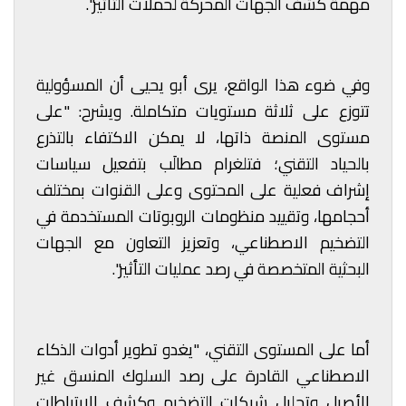
مهمة كشف الجهات المحرِّكة لحملات التأثير".
وفي ضوء هذا الواقع، يرى أبو يحيى أن المسؤولية
تتوزع على ثلاثة مستويات متكاملة. ويشرح: "على
مستوى المنصة ذاتها، لا يمكن الاكتفاء بالتذرع
بالحياد التقني؛ فتلغرام مطالَب بتفعيل سياسات
إشراف فعلية على المحتوى وعلى القنوات بمختلف
أحجامها، وتقييد منظومات الروبوتات المستخدمة في
التضخيم الاصطناعي، وتعزيز التعاون مع الجهات
البحثية المتخصصة في رصد عمليات التأثير".
أما على المستوى التقني، "يغدو تطوير أدوات الذكاء
الاصطناعي القادرة على رصد السلوك المنسق غير
الأصيل وتحليل شبكات التضخيم وكشف الارتباطات