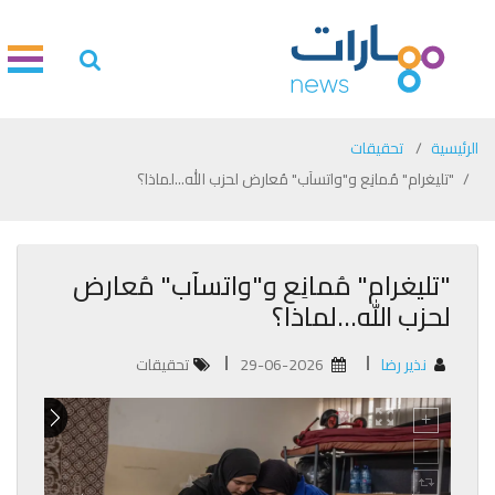
الرئيسية
تحقيقات
"تليغرام" مُمانِع و"واتسآب" مُعارض لحزب الله...لماذا؟
"تليغرام" مُمانِع و"واتسآب" مُعارض
لحزب الله...لماذا؟
نذير رضا
29-06-2026
تحقيقات