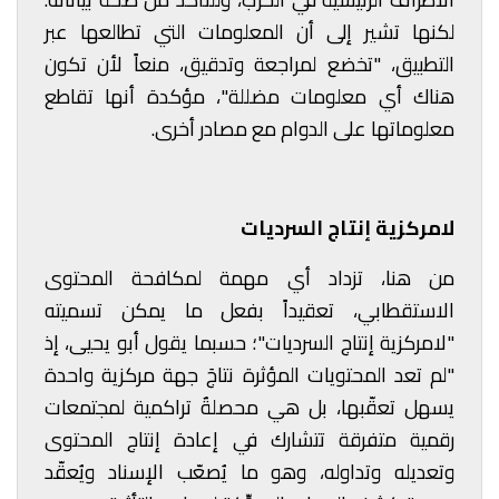
لكنها تشير إلى أن المعلومات التي تطالعها عبر
التطبيق، "تخضع لمراجعة وتدقيق، منعاً لأن تكون
هناك أي معلومات مضللة"، مؤكدة أنها تقاطع
معلوماتها على الدوام مع مصادر أخرى.
لامركزية إنتاج السرديات
من هنا، تزداد أي مهمة لمكافحة المحتوى
الاستقطابي، تعقيداً بفعل ما يمكن تسميته
"لامركزية إنتاج السرديات"؛ حسبما يقول أبو يحيى، إذ
"لم تعد المحتويات المؤثرة نتاجَ جهة مركزية واحدة
يسهل تعقّبها، بل هي محصلةٌ تراكمية لمجتمعات
رقمية متفرقة تتشارك في إعادة إنتاج المحتوى
وتعديله وتداوله، وهو ما يُصعّب الإسناد ويُعقّد