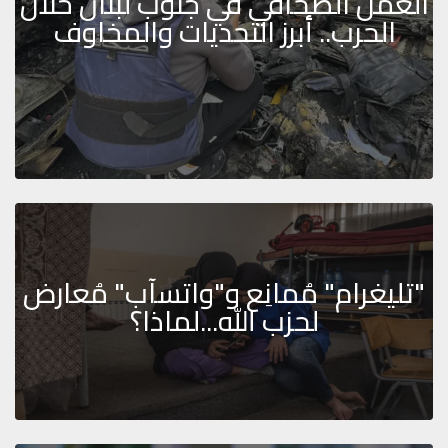
العمل الصحافي في جنوب لبنان خلال
الحرب.. أبرز التحديات والمخاوف
"تليغرام" مُمانِع و"واتسآب" مُعارض
لحزب الله...لماذا؟