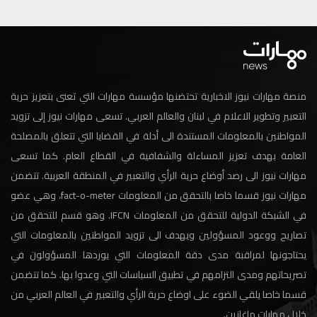
منصة مهارات نيوز الاخبارية تحتضنها مؤسسة مهارات التي تعنى بتعزيز حرية
التعبير وتطوير الاعلام في لبنان والعالم العربي. تسعى مهارات نيوز إلى تزويد
المواطنين بالمعلومات المستندة الى أدلة في القضايا التي تتعلق بالمصلحة
العامة بهدف تعزيز المساءلة والشفافية في القطاع العام. كما تسعى
مهارات نيوز الى رصد أوضاع حرية الرأي والتعبير في المنطقة العربية. تتضمن
مهارات نيوز قسما خاصا بالتحقق من المعلومات fact-o-meter، وهي عضو
في الشبكة الدولية للتحقق من المعلومات IFCN. وهو قسم للتحقق من
تصاريح ووعود المسؤولين ويهدف الى تزويد المواطنين بالمعلومات التي
يحتاجونها لمراقبة مدى دقة المعلومات التي يوردها المسؤولون في
تصريحاتهم ومدى التزامهم في تطبيق السياسات التي وعدوا بها. كما تتضمن
قسما خاصا يلقي الضوء على اوضاع حرية الرأي والتعبير في العالم العربي من
خلال مهارات ماغازين.