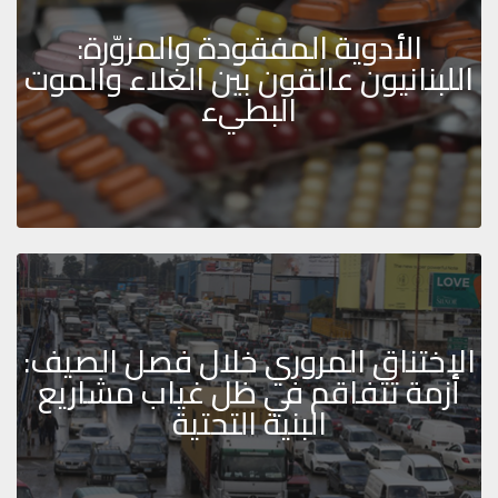
الأدوية المفقودة والمزوّرة:
اللبنانيون عالقون بين الغلاء والموت
البطيء
الاختناق المروري خلال فصل الصيف:
أزمة تتفاقم في ظل غياب مشاريع
البنية التحتية